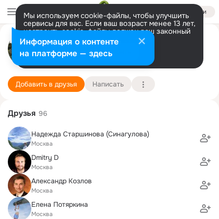
Войти
Мы используем cookie-файлы, чтобы улучшить
сервисы для вас. Если ваш возраст менее 13 лет,
настроить cookie-файлы должен ваш законный
Татьяна Гаврилюк
представитель.
Больше информации
Информация о контенте
Разрешить все
Настроить
на платформе — здесь
Москва
14 апреля (45 лет)
388 школа (надомного обучения)
Подробнее
Добавить в друзья
Написать
Друзья
96
Надежда Старшинова (Синагулова)
Москва
Dmitry D
Москва
Александр Козлов
Москва
Елена Потяркина
Москва