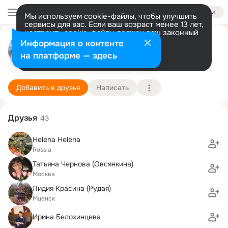
Войти
Мы используем cookie-файлы, чтобы улучшить
сервисы для вас. Если ваш возраст менее 13 лет,
настроить cookie-файлы должен ваш законный
Сергей Рудой
представитель.
Больше информации
Информация о контенте
Разрешить все
Настроить
на платформе — здесь
Мценск
31 июля (53 года)
22 школа
Подробнее
Добавить в друзья
Написать
Друзья
43
Helena Helena
Russia
Татьяна Чернова (Овсянкина)
Москва
Лидия Красина (Рудая)
Мценск
Ирина Белохинцева