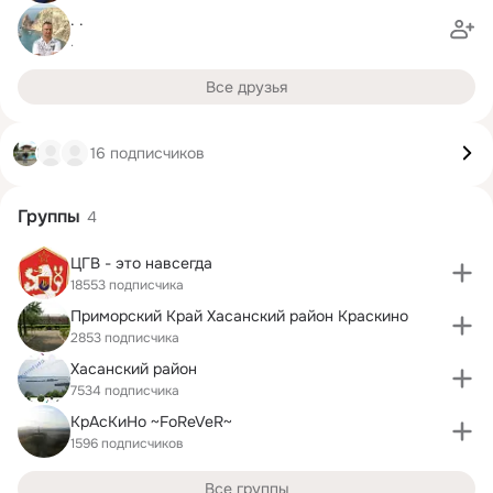
. .
.
Все друзья
16 подписчиков
Группы
4
ЦГВ - это навсегда
18553 подписчика
Приморский Край Хасанский район Краскино
2853 подписчика
Хасанский район
7534 подписчика
КрАсКиНо ~FoReVeR~
1596 подписчиков
Все группы