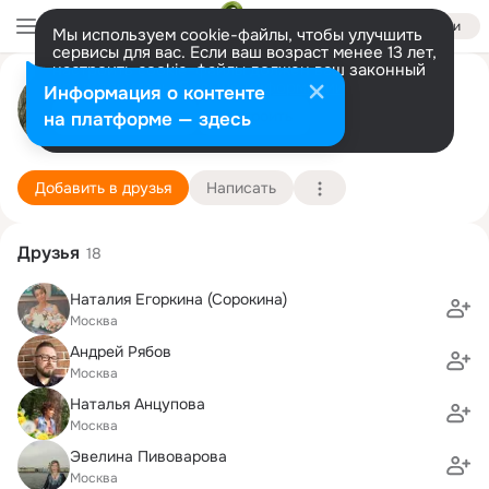
Войти
Мы используем cookie-файлы, чтобы улучшить
сервисы для вас. Если ваш возраст менее 13 лет,
настроить cookie-файлы должен ваш законный
Вера Балунова (Шпунт)
представитель.
Больше информации
Информация о контенте
Разрешить все
Настроить
на платформе — здесь
Москва
10 сентября (54 года)
81 школа (с лицейскими и гимназическими кла
Подробнее
Добавить в друзья
Написать
Друзья
18
Наталия Егоркина (Сорокина)
Москва
Андрей Рябов
Москва
Наталья Анцупова
Москва
Эвелина Пивоварова
Москва