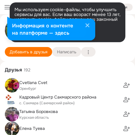
Войти
Мы используем cookie-файлы, чтобы улучшить
сервисы для вас. Если ваш возраст менее 13 лет,
настроить cookie-файлы должен ваш законный
Мария Синицкая (Гардабура)
представитель.
Больше информации
Информация о контенте
Разрешить все
Настроить
на платформе — здесь
Оренбург
5 июля (47 лет)
94 школа
Подробнее
Добавить в друзья
Написать
Друзья
192
Cvetlana Cvet
Оренбург
Кадровый Центр Сакмарского района
с. Сакмара (Сакмарский район)
Татьяна Боровкова
Курская область
Елена Туева