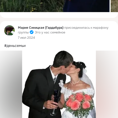
Фид
Мария Синицкая (Гардабура)
присоединилась к марафону
группы
Это у нас семейное
7 июл 2024
#деньсемьи