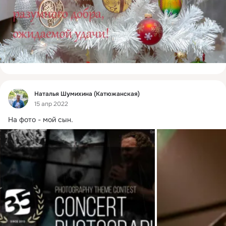
Фид
Наталья Шумихина (Катюжанская)
15 апр 2022
На фото - мой сын.