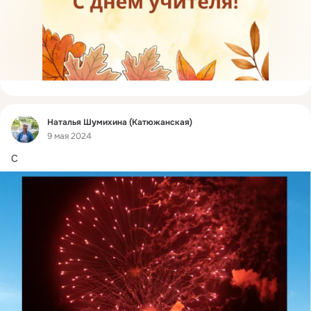
Фид
Наталья Шумихина (Катюжанская)
9 мая 2024
С