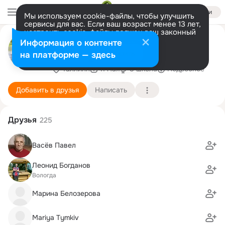
Войти
Мы используем cookie-файлы, чтобы улучшить
сервисы для вас. Если ваш возраст менее 13 лет,
настроить cookie-файлы должен ваш законный
Наталья Шумихина
представитель.
Больше информации
Информация о контенте
(Катюжанская)
Разрешить все
Настроить
на платформе — здесь
Таллинн
11 мая
8 школа
Подробнее
Добавить в друзья
Написать
Друзья
225
Васёв Павел
Леонид Богданов
Вологда
Марина Белозерова
Mariya Tymkiv