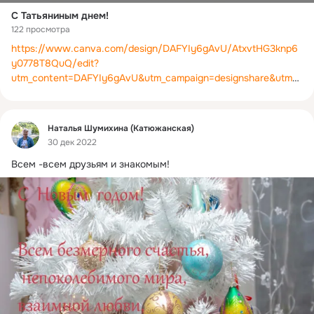
С Татьяниным днем!
122 просмотра
https://www.canva.com/design/DAFYIy6gAvU/AtxvtHG3knp6
y0778T8QuQ/edit?
utm_content=DAFYIy6gAvU&utm_campaign=designshare&utm_
medium=link2&utm_source=sharebutton
Фид
Наталья Шумихина (Катюжанская)
30 дек 2022
Всем -всем друзьям и знакомым!