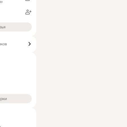
ми
зья
иков
арки