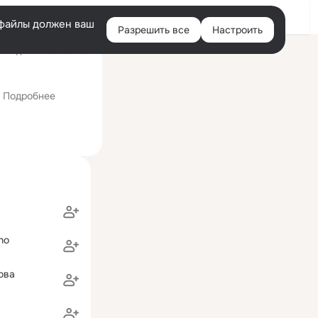
Войти
e-файлы должен ваш
Разрешить все
Настроить
Правая
следний визит: 15 мая
колонка
ом, с углубленным изучением химии и биологии)
Подробнее
no
ова