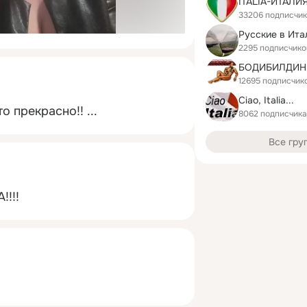
ITALIA-ИТАЛИ
33206 подписчи
Русские в Ита
2295 подписчико
БОДИБИЛДИН
12695 подписчик
Ciao, Italia...
то прекрасно!!
 ...
8062 подписчика
Все гру
!!!!