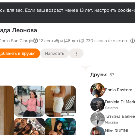
ы для вас. Если ваш возраст менее 13 лет, настроить cooki
По
ада Леонова
Porto San Giorgio
12 сентября (46 лет)
730 школа (с экстернат
обавить в друзья
Написать
Друзья
57
Ennio Pastore
Daniele Di Mari
Salerno
Татьяна Балин
Москва
Niko RUFINI