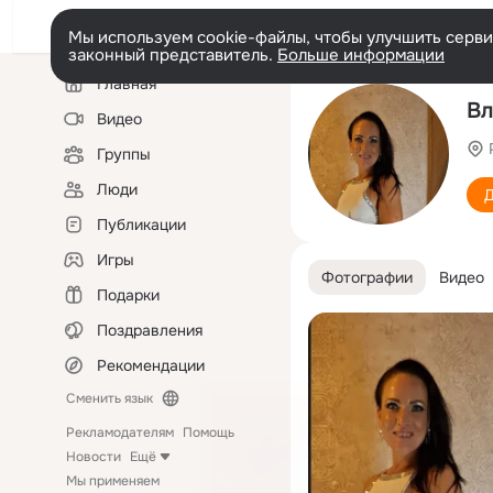
Мы используем cookie-файлы, чтобы улучшить сервис
законный представитель.
Больше информации
Левая
Главная
колонка
Вл
Видео
Группы
Люди
Д
Публикации
Игры
Фотографии
Видео
Подарки
Поздравления
Рекомендации
Сменить язык
Рекламодателям
Помощь
Новости
Ещё
Мы применяем