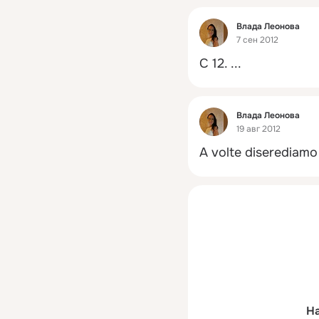
Фид
Влада Леонова
7 сен 2012
С 12.
 ...
Фид
Влада Леонова
19 авг 2012
A volte diserediamo
На