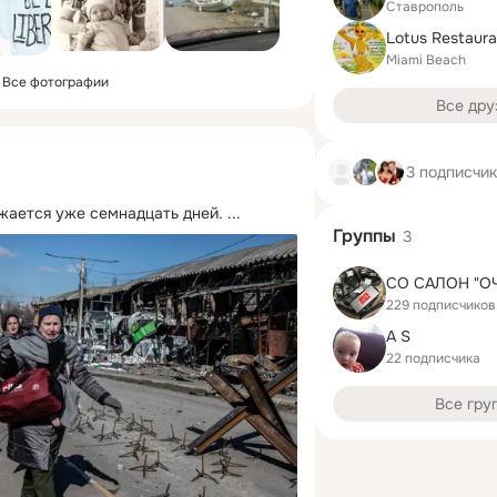
Ставрополь
Miami Beach
Все фотографии
Все дру
3 подписчи
жается уже семнадцать дней.
 ...
Группы
3
СО САЛОН "О
229 подписчиков
A S
22 подписчика
Все гру