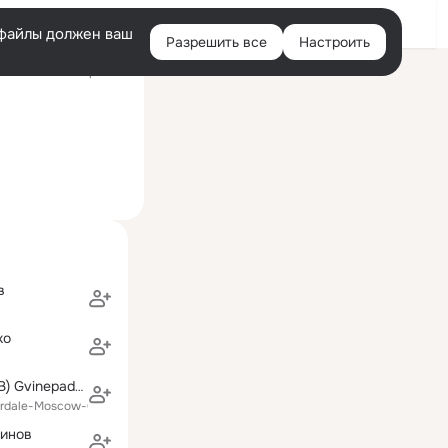
Войти
e-файлы должен ваш
Разрешить все
Настроить
Правая
ий визит: 12 апр 2022
колонка
в
ко
kakha (George B) Gvinepadze-ღვინეფაძე
erdale-Moscow-Georgia
тинов