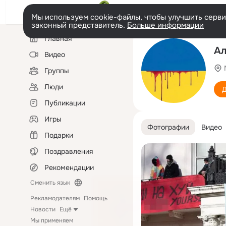
Мы используем cookie-файлы, чтобы улучшить сервис
законный представитель.
Больше информации
Левая
Главная
колонка
Ал
Видео
Группы
Люди
Д
Публикации
Игры
Фотографии
Видео
Подарки
Поздравления
Рекомендации
Сменить язык
Рекламодателям
Помощь
Новости
Ещё
Мы применяем