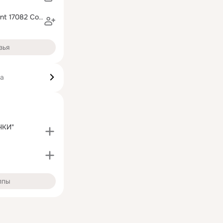
Lotus Restaurant 17082 Collins Ave
зья
ка
ЧКИ"
ппы