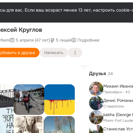
ы для вас. Если ваш возраст менее 13 лет, настроить cooki
Последн
ексей Круглов
Miami
5 апреля (47 лет)
5 лицей
Подробнее
обавить в друзья
Написать
Друзья
24
Михаил Ивано
Приозёрск - KZ
Денис Романь
Ставрополь
Miami-Fort Laud
Станислав Ус