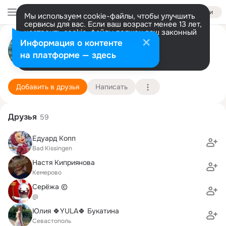
Войти
Мы используем cookie-файлы, чтобы улучшить
сервисы для вас. Если ваш возраст менее 13 лет,
настроить cookie-файлы должен ваш законный
Никита Семенов
представитель.
Больше информации
Информация о контенте
Разрешить все
Настроить
на платформе — здесь
Кемерово
18 мая (44 года)
Городской классический лицей
Подробнее
Добавить в друзья
Написать
Друзья
59
Едуард Копп
Bad Kissingen
Настя Киприянова
Кемерово
Серёжа ©
@
Юлия 🍀YULA🍀 Букатина
Севастополь