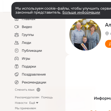
Мы используем cookie-файлы, чтобы улучшить сервис
законный представитель.
Больше информации
Левая
Главная
колонка
Ал
Видео
Группы
Люди
Д
Публикации
Игры
Подарки
Поздравления
Рекомендации
Сменить язык
Рекламодателям
Помощь
Информа
Новости
Ещё
Мы применяем