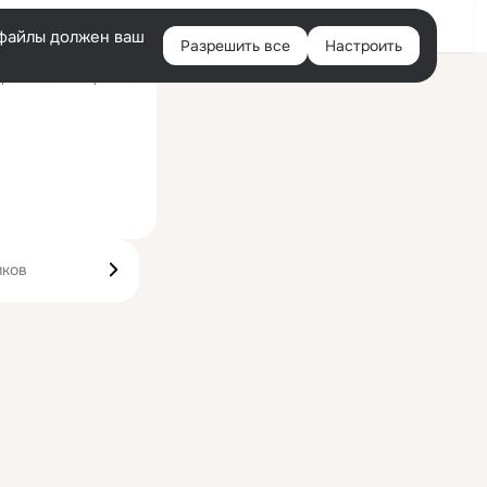
Войти
e-файлы должен ваш
Разрешить все
Настроить
Правая
ний визит: вчера 12:15
колонка
иков