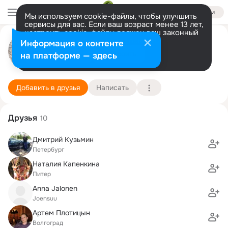
Войти
Мы используем cookie-файлы, чтобы улучшить
сервисы для вас. Если ваш возраст менее 13 лет,
настроить cookie-файлы должен ваш законный
Елена Tsymbal
представитель.
Больше информации
Информация о контенте
Разрешить все
Настроить
на платформе — здесь
спб
9 марта (54 года)
531 школа
Подробнее
Добавить в друзья
Написать
Друзья
10
Дмитрий Кузьмин
Петербург
Наталия Капенкина
Питер
Anna Jalonen
Joensuu
Артем Плотицын
Волгоград