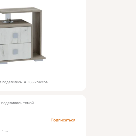
аз поделились
166 классов
а
поделилась темой
Подписаться
 -
 ...