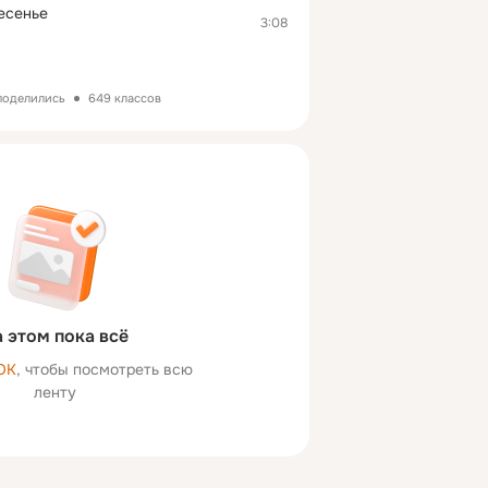
есенье
3:08
 поделились
649 классов
 этом пока всё
ОК
, чтобы посмотреть всю
ленту