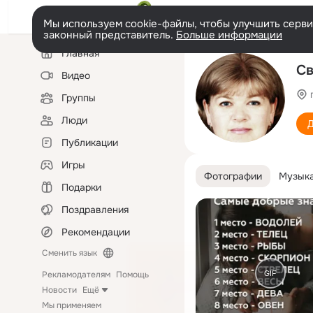
Мы используем cookie-файлы, чтобы улучшить сервис
законный представитель.
Больше информации
Левая
Главная
колонка
Св
Видео
Группы
Люди
Д
Публикации
Игры
Фотографии
Музык
Подарки
Поздравления
Рекомендации
Сменить язык
GIF
Рекламодателям
Помощь
Новости
Ещё
Мы применяем