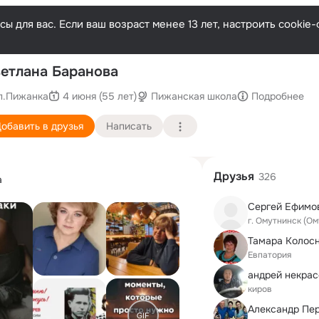
ы для вас. Если ваш возраст менее 13 лет, настроить cooki
П
етлана Баранова
п.Пижанка
4 июня (55 лет)
Пижанская школа
Подробнее
обавить в друзья
Написать
Друзья
326
а
Сергей Ефимо
г. Омутнинск (О
Евпатория
андрей некрас
киров
Александр Пе
GIF