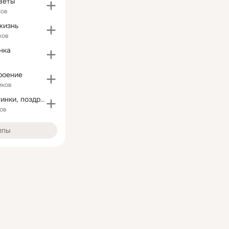
веты
ков
жизнь
ков
нка
роение
иков
Красивые картинки, поздравления, открытки
ов
ппы