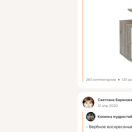
260 комментариев
120 р
Фид
Светлана Баранов
12 апр 2020
Копилка мудростей
- Вербное воскресенье