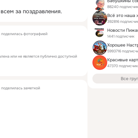
Бабушкины со
88240 подписчи
всем за поздравления.
Всё это наша 
392816 подписчи
Новости Пижа
а
поделилась фотографией
1441 подписчик
Хорошее Наст
5993716 подписч
лена или не является публично доступной
47370 подписчик
Все гру
а
поделилась заметкой