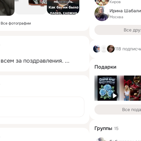
Киров
Ирина Шабали
Москва
Все фотографии
Все дру
а
118 подписч
всем за поздравления.
 ...
Подарки
а
Все под
Группы
15
а