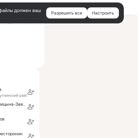
Войти
e-файлы должен ваш
Разрешить все
Настроить
Правая
оследний визит: 5 авг
колонка
в
мутнинский район)
Тамара Колосницына-Звездогляд
ов
ресторонин