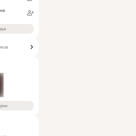
на
зья
иков
арки