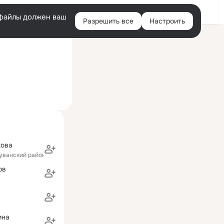
Войти
e-файлы должен ваш
Разрешить все
Настроить
Правая
ий визит: 25 сен 2010
колонка
ионный технический университет (бывш. УАИ им. С. Орджоникидз
кова
Дуванский район)
ов
ина