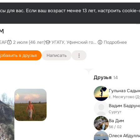
ы для вас. Если ваш возраст менее 13 лет, настроить cooki
Последн
 М
EAF
2 июля (46 лет)
УГАТУ, Уфимский государственный авиац
Подробнее
обавить в друзья
Написать
Друзья
14
Гульназ Сады
с. Месягутово (
Вадим Бадрун
Сургут
Ва Дим
56 / 02
Олеся Абдулл