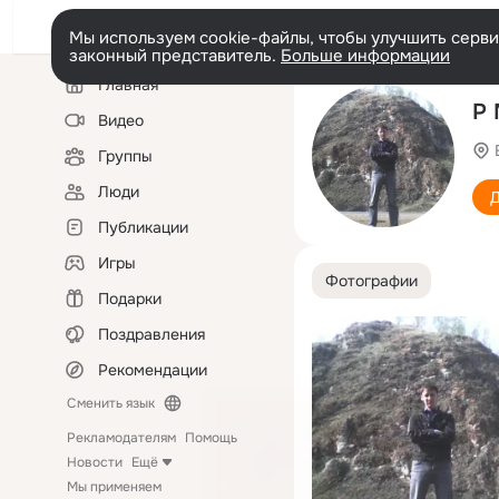
Мы используем cookie-файлы, чтобы улучшить сервис
законный представитель.
Больше информации
Левая
Главная
колонка
Р
Видео
Группы
Люди
Д
Публикации
Игры
Фотографии
Подарки
Поздравления
Рекомендации
Сменить язык
Рекламодателям
Помощь
Новости
Ещё
Мы применяем