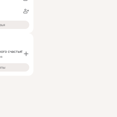
зья
ого счастья!
ов
ппы