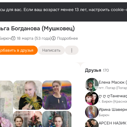
ы для вас. Если ваш возраст менее 13 лет, настроить cooki
П
ьга Богданова (Мушковец)
Бирюч
18 марта (53 года)
Подробнее
обавить в друзья
Написать
Друзья
170
Елена Масюк (
пгт. Погар (Пога
ღ ღ ღТанечка
г. Бирюч (Красн
Ирина Шаверн
Бирюч
АРСЕН НАЗИК