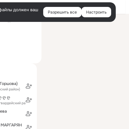
Войти
e-файлы должен ваш
Разрешить все
Настроить
Правая
оследний визит: 1 июн
колонка
Горшова)
рский район)
ღ ღ ღ
огвардейский район)
ева
 МАРГАРЯН