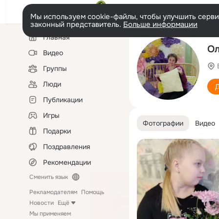
Мы используем cookie-файлы, чтобы улучшить сервис
законный представитель.
Больше информации
Левая
Главная
колонка
Ол
Видео
Группы
Люди
Д
Публикации
Игры
Фотографии
Видео
Подарки
Поздравления
Рекомендации
Сменить язык
Рекламодателям
Помощь
Новости
Ещё
Мы применяем