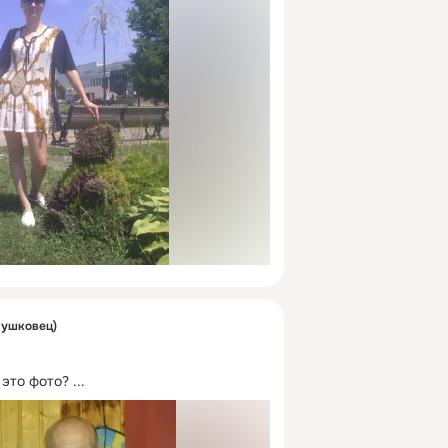
Мушковец)
 это фото?
 ...