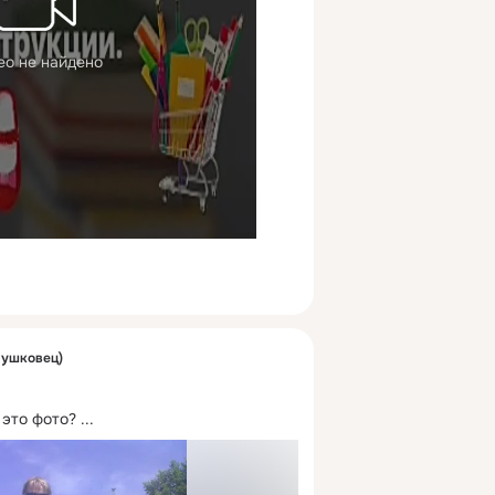
ео не найдено
Мушковец)
 это фото?
 ...