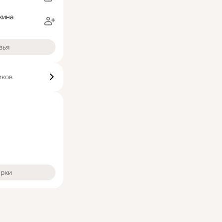
кина
зья
иков
арки