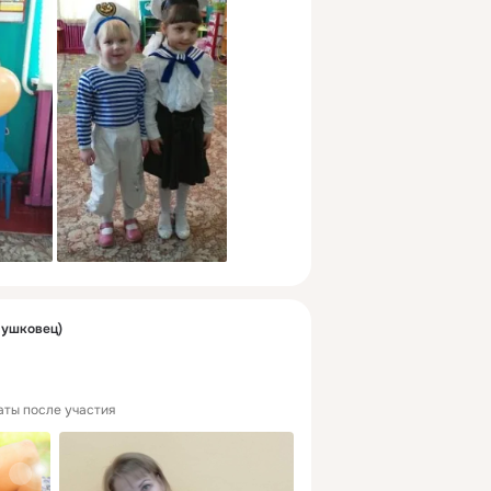
Мушковец)
аты после участия