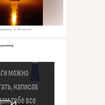
оделились
116 классов
Мушковец)