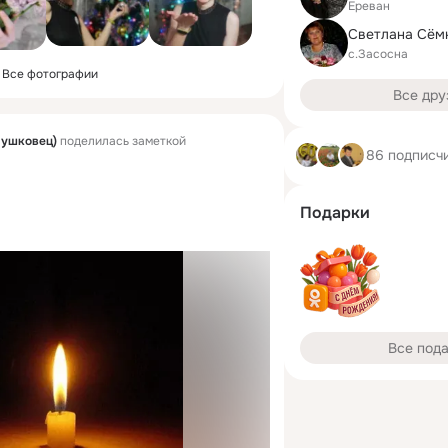
Ереван
Светлана Сём
с.Засосна
Все фотографии
Все дру
Мушковец)
поделилась заметкой
86 подписч
Подарки
Все под