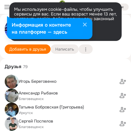
Войти
Мы используем cookie-файлы, чтобы улучшить
сервисы для вас. Если ваш возраст менее 13 лет,
настроить cookie-файлы должен ваш законный
представитель.
Больше информации
Лариса Наумова
Информация о контенте
Разрешить все
Настроить
на платформе — здесь
Благовещенск
15 августа
Подробнее
Добавить в друзья
Написать
Друзья
79
Игорь Береговенко
Александр Рыбаков
Блвговещенск
Татьяна Бобровская (Григорьева)
Иркутск
Сергей Поспелов
Благовещенск