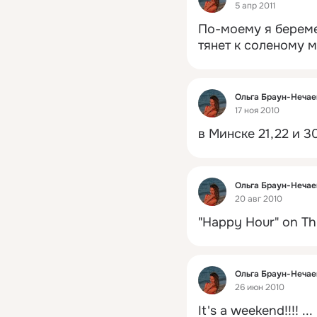
5 апр 2011
По-моему я береме
тянет к соленому м
Фид
Ольга Браун-Hечае
17 ноя 2010
в Минске 21,22 и 30
Фид
Ольга Браун-Hечае
20 авг 2010
"Happy Hour" on Thu
Фид
Ольга Браун-Hечае
26 июн 2010
It's a weekend!!!!
 ...