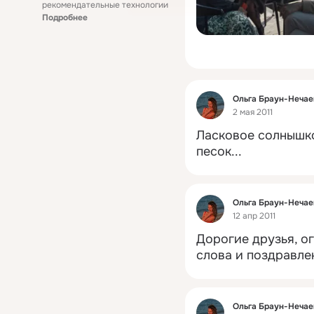
рекомендательные технологии
Подробнее
Фид
Ольга Браун-Hечае
2 мая 2011
Ласковое солнышко
песок...
Фид
Ольга Браун-Hечае
12 апр 2011
Дорогие друзья, ог
слова и поздравле
Фид
Ольга Браун-Hечае