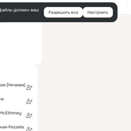
Войти
e-файлы должен ваш
Разрешить все
Настроить
Правая
ний визит: 9 ноя 2016
колонка
ая (Нечаева)
na
 McElhinney
ная-Pezzella