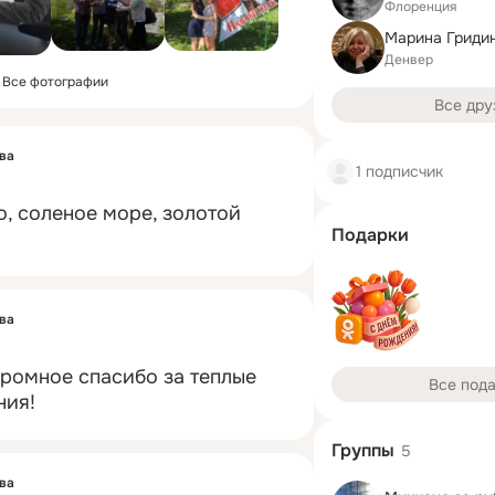
Флоренция
Марина Гриди
Денвер
Все фотографии
Все дру
ва
1 подписчик
, соленое море, золотой 
Подарки
ва
ромное спасибо за теплые 
Все под
ния!
Группы
5
ва