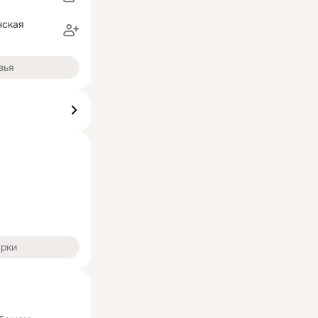
нская
зья
арки