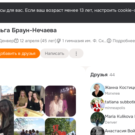
ы для вас. Если ваш возраст менее 13 лет, настроить cooki
Послед
ьга Браун-Hечаева
Денвер
12 апреля (45 лет)
1 гимназия им. Ф. Скорины
Подробнее
обавить в друзья
Написать
Друзья
44
Жанна Костицк
Могилев
tatiana subboti
minneapolis
Maria Kulikova
Denver
Анастасия Вой