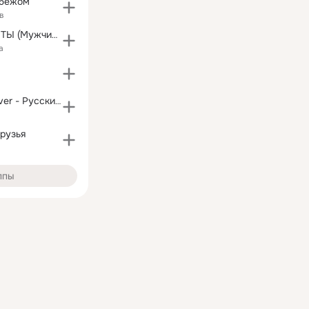
убежом
в
САЛОН КРАСОТЫ (Мужчин и детей не принимаем)
а
★ Russian Denver - Русский Денвер
друзья
ппы