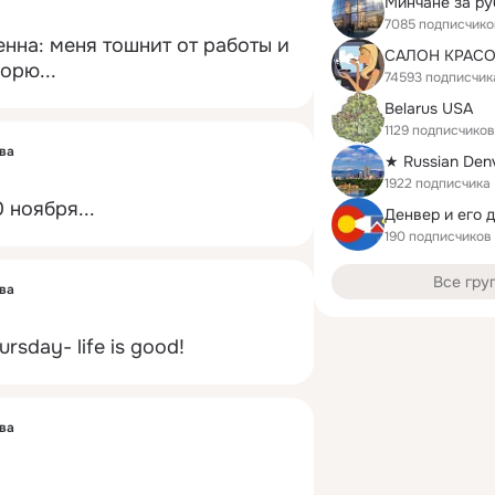
Минчане за р
7085 подписчико
нна: меня тошнит от работы и 
орю...
74593 подписчик
Belarus USA
1129 подписчиков
ва
1922 подписчика
 ноября...
Денвер и его 
190 подписчиков
Все гру
ва
rsday- life is good!
ва