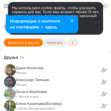
Войти
Мы используем cookie-файлы, чтобы улучшить
сервисы для вас. Если ваш возраст менее 13 лет,
настроить cookie-файлы должен ваш законный
Антон Тимошин
представитель.
Больше информации
Информация о контенте
Разрешить все
Настроить
на платформе — здесь
Москва
14 октября (45 лет)
947 школа (с гимназическими классами)
Подробнее
Добавить в друзья
Написать
Друзья
34
Дарья Филатова
Москва
Александр Тимошин
Москва
Оксана Воробьёва
г. Железногорск
Елена Кашенцева(Катаева)
г. Венев (Веневский район)