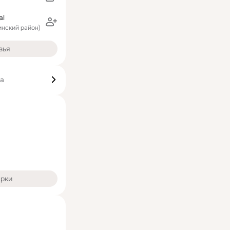
al
ринский район)
зья
ка
арки