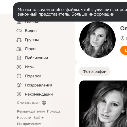
Мы используем cookie-файлы, чтобы улучшить сервис
законный представитель.
Больше информации
Левая
Главная
колонка
Ол
Видео
Группы
Люди
Д
Публикации
Игры
Фотографии
Подарки
Поздравления
Рекомендации
Сменить язык
Рекламодателям
Помощь
Новости
Ещё
Мы применяем