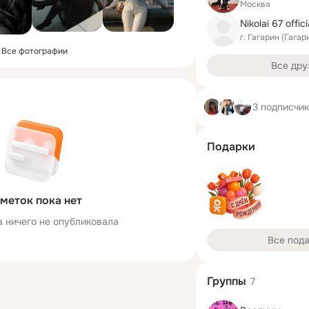
Москва
Nikolai 67 offici
г. Гагарин (Гага
Все фотографии
Все дру
3 подписчи
Подарки
меток пока нет
а ничего не опубликовала
Все под
Группы
7