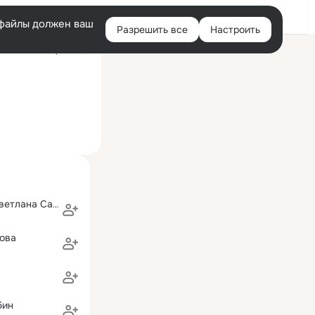
Войти
e-файлы должен ваш
Разрешить все
Настроить
Правая
ий визит: 15 фев 2015
колонка
Александр и Светлана Савковы
ова
бин