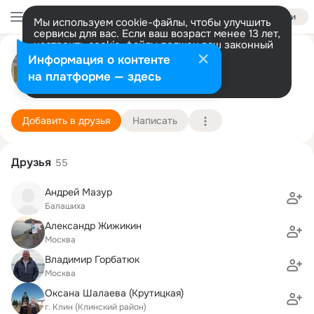
Войти
Мы используем cookie-файлы, чтобы улучшить
сервисы для вас. Если ваш возраст менее 13 лет,
настроить cookie-файлы должен ваш законный
Сергей Мазур
представитель.
Больше информации
Информация о контенте
Разрешить все
Настроить
на платформе — здесь
Москва, Балашиха
3 января (45 лет)
Школа "Юность"
Подробнее
Добавить в друзья
Написать
Друзья
55
Андрей Мазур
Балашиха
Александр Жижикин
Москва
Владимир Горбатюк
Москва
Оксана Шалаева (Крутицкая)
г. Клин (Клинский район)