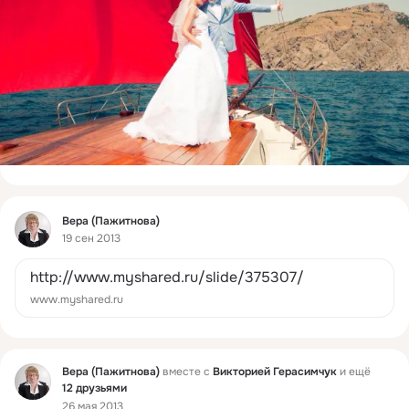
Фид
Вера (Пажитнова)
19 сен 2013
http://www.myshared.ru/slide/375307/
www.myshared.ru
Фид
Вера (Пажитнова)
вместе с
Викторией Герасимчук
и ещё
12 друзьями
26 мая 2013