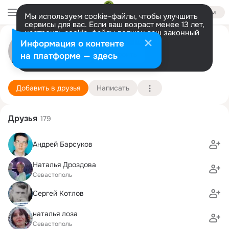
Войти
Мы используем cookie-файлы, чтобы улучшить
сервисы для вас. Если ваш возраст менее 13 лет,
настроить cookie-файлы должен ваш законный
Вера (Пажитнова)
представитель.
Больше информации
Информация о контенте
Разрешить все
Настроить
на платформе — здесь
.
4 сентября (63 года)
137 школа ГСВГ
Подробнее
Добавить в друзья
Написать
Друзья
179
Андрей Барсуков
Наталья Дроздова
Севастополь
Сергей Котлов
наталья лоза
Севастополь