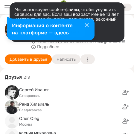
Войти
Мы используем cookie-файлы, чтобы улучшить
сервисы для вас. Если ваш возраст менее 13 лет,
настроить cookie-файлы должен ваш законный
Ирина Василевская-
представитель.
Больше информации
Информация о контенте
Черняховская
Разрешить все
Настроить
на платформе — здесь
Тель-Авив
23 декабря (101 год)
2 школа
Подробнее
Добавить в друзья
Написать
Друзья
219
Сергей Иванов
Ставрополь
Раид Хилаиаль
Владикавказ
Олег Oleg
Москва
ксения михаловна