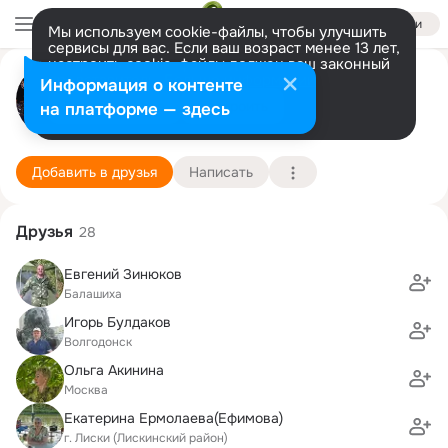
Войти
Мы используем cookie-файлы, чтобы улучшить
сервисы для вас. Если ваш возраст менее 13 лет,
настроить cookie-файлы должен ваш законный
Ольга Карпова (Ефимова)
представитель.
Больше информации
Информация о контенте
Разрешить все
Настроить
на платформе — здесь
Москва
5 января (55 лет)
8 школа
Подробнее
Добавить в друзья
Написать
Друзья
28
Евгений Зинюков
Балашиха
Игорь Булдаков
Волгодонск
Ольга Акинина
Москва
Екатерина Ермолаева(Ефимова)
г. Лиски (Лискинский район)