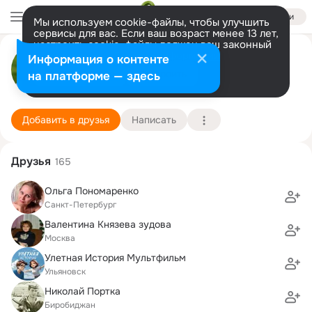
Войти
Мы используем cookie-файлы, чтобы улучшить
сервисы для вас. Если ваш возраст менее 13 лет,
настроить cookie-файлы должен ваш законный
Александр Миргородский
представитель.
Больше информации
Информация о контенте
Разрешить все
Настроить
на платформе — здесь
Москва
23 июня (54 года)
28 школа
Подробнее
Добавить в друзья
Написать
Друзья
165
Ольга Пономаренко
Санкт-Петербург
Валентина Князева зудова
Москва
Улетная История Мультфильм
Ульяновск
Николай Портка
Биробиджан