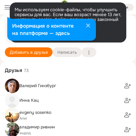
Войти
Мы используем cookie-файлы, чтобы улучшить
сервисы для вас. Если ваш возраст менее 13 лет,
настроить cookie-файлы должен ваш законный
Дима Кац
представитель.
Больше информации
Информация о контенте
Разрешить все
Настроить
на платформе — здесь
Ришон-Лецион
19 августа (48 лет)
34 школа
Подробнее
Добавить в друзья
Написать
Друзья
73
Валерий Гинзбург
Инна Кац
evgeny sosenko
Ariel
владимир ривкин
ашдод