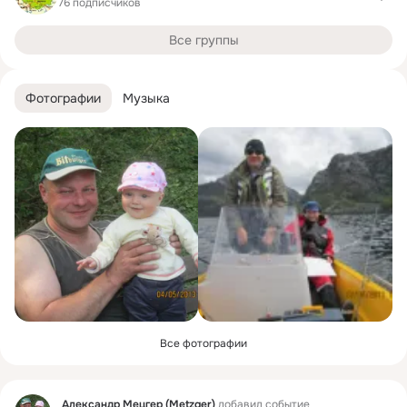
76 подписчиков
Все группы
Фотографии
Музыка
Все фотографии
Фид
Александр Мецгер (Metzger)
добавил событие