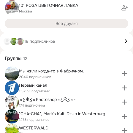
101 РОЗА ЦВЕТОЧНАЯ ЛАВКА
Москва
Все друзья
18 подписчиков
Группы
12
Мы жили когда-то в Фабричном.
2040 подписчиков
Первый канал
1137391 подписчик
☼Ƹ̴Ӂ̴Ʒ☼Photoshop☼Ƹ̴Ӂ̴Ʒ☼-
174 подписчика
"CHA-CHA", Mark's Kult-Disko in Westerburg
1478 подписчиков
WESTERWALD