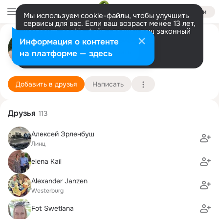
Войти
Мы используем cookie-файлы, чтобы улучшить
сервисы для вас. Если ваш возраст менее 13 лет,
настроить cookie-файлы должен ваш законный
Александр Мецгер (Metzger)
представитель.
Больше информации
Информация о контенте
Разрешить все
Настроить
на платформе — здесь
Ланштайн
10 октября (50 лет)
1 школа
Подробнее
Добавить в друзья
Написать
Друзья
113
Алексей Эрленбуш
Линц
elena Kail
Alexander Janzen
Westerburg
Fot Swetlana