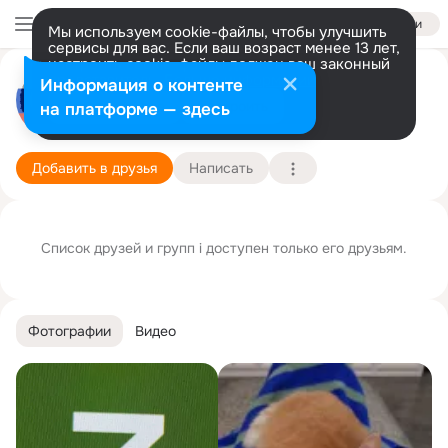
Войти
Мы используем cookie-файлы, чтобы улучшить
сервисы для вас. Если ваш возраст менее 13 лет,
настроить cookie-файлы должен ваш законный
представитель.
Больше информации
i s
Информация о контенте
GIF
Разрешить все
Настроить
на платформе — здесь
Ставрополь
16 августа
Подробнее
Добавить в друзья
Написать
Список друзей и групп i доступен только его друзьям.
Фотографии
Видео