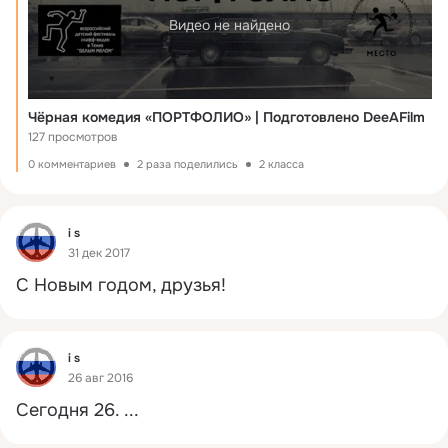
Видео не найдено
Чёрная комедия «ПОРТФОЛИО» | Подготовлено DeeAFilm
127 просмотров
0 комментариев
2 раза поделились
2 класса
Фид
i s
31 дек 2017
С Новым годом, друзья!
Фид
i s
26 авг 2016
Сегодня 26.
 ...