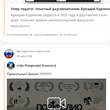
Умер педагог, почетный даугавпилчанин Аркадий Курмел
Аркадий Курмелев родился в 1931 году в Даугавпилсском
крае. Окончил физико-математический факультет
Учительского института. Всю жизнь работал учителем
www.gorod.lv
математики, совершенствовал свои знания, был тв...
0 комментариев
2 раза поделились
5 классов
Фид
i s
поделился заметкой
16 ноя 2018
Julija Mozgovaja( Gusarova)
Прикольный фильм !!!!!!!!!!!!