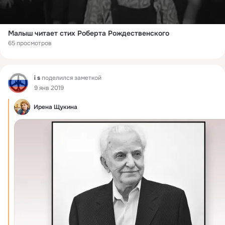
Малыш читает стих Роберта Рождественского
65 просмотров
Фид
i s
поделился заметкой
9 янв 2019
Ирена Щукина