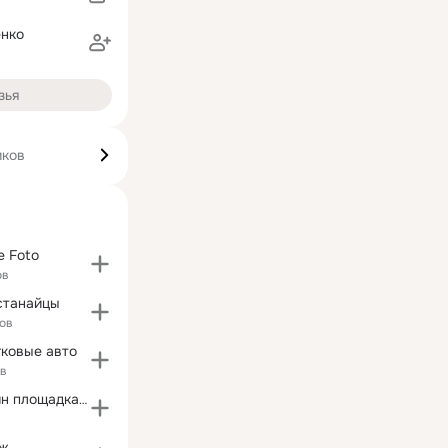
енко
зья
иков
e Foto
ов
станайцы
ов
гковые авто
ов
MotPlay (онлайн площадка для кибер соревнований)
яж