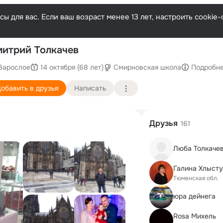
ы для вас. Если ваш возраст менее 13 лет, настроить cooki
По
итрий Толкачев
Зарослое
14 октября (68 лет)
Смирновская школа
Подробн
обавить в друзья
Написать
Друзья
161
Люба Толкаче
Галина Хлыст
Тюменская обл.
юра дейнега
Rosa Михель