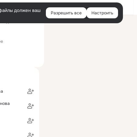
Войти
e-файлы должен ваш
Разрешить все
Настроить
Правая
следний визит: 12 июл
колонка
ее
ва
унова