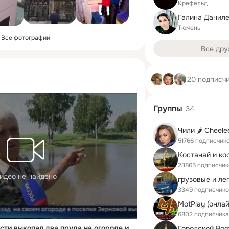
Крефельд
Галина Данил
Тюмень
Все фотографии
Все дру
20 подписч
Группы
34
Чили 🌶️ Cheele
51766 подписчик
Костанай и ко
23865 подписчик
идео не найдено
грузовые и ле
3349 подписчик
6802 подписчика
Житель Тюменской области выкопал два пруда на огороде и стал разводить рыбу
Городской Во