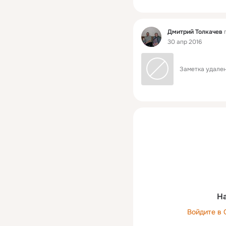
Фид
Дмитрий Толкачев
п
30 апр 2016
Заметка удален
На
Войдите в 