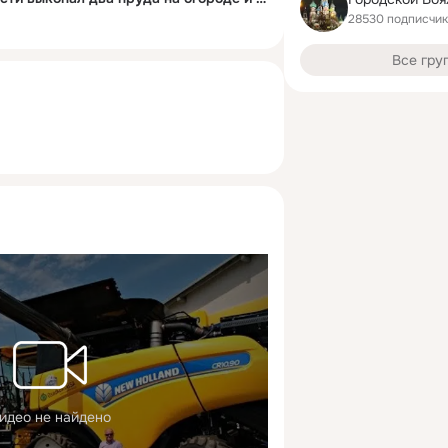
28530 подписчи
Все гру
идео не найдено