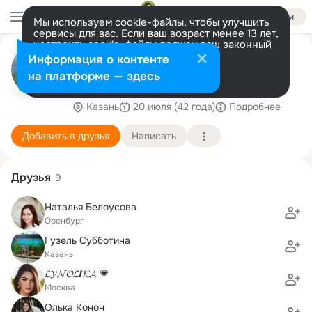
Войти
Мы используем cookie-файлы, чтобы улучшить
сервисы для вас. Если ваш возраст менее 13 лет,
настроить cookie-файлы должен ваш законный
Денис Каганов
представитель.
Больше информации
Информация о контенте
Страница была взломана. Если кому-то
Разрешить все
Настроить
на платформе — здесь
приходил спам - извините.
Казань
20 июля (42 года)
Подробнее
Добавить в друзья
Написать
Друзья
9
Наталья Белоусова
Оренбург
Гузель Субботина
Казань
𝓛𝓨𝓝𝓞𝓛𝑰𝓚𝓐 💗
Москва
Олька Конон