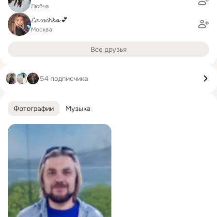
Любча
𝓛𝓪𝓻𝓸𝓬𝓱𝓴𝓪 💕
Москва
Все друзья
54 подписчика
Фотографии
Музыка