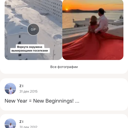
GIF
Все фотографии
Фид
Z I
31 дек 2015
New Year = New Beginnings!
 ...
Фид
Z I
31 дек 2012