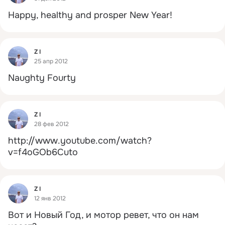
Happy, healthy and prosper New Year!
Фид
Z I
25 апр 2012
Naughty Fourty
Фид
Z I
28 фев 2012
http://www.youtube.com/watch?
v=f4oGOb6Cuto
Фид
Z I
12 янв 2012
Вот и Новый Год, и мотор ревет, что он нам 