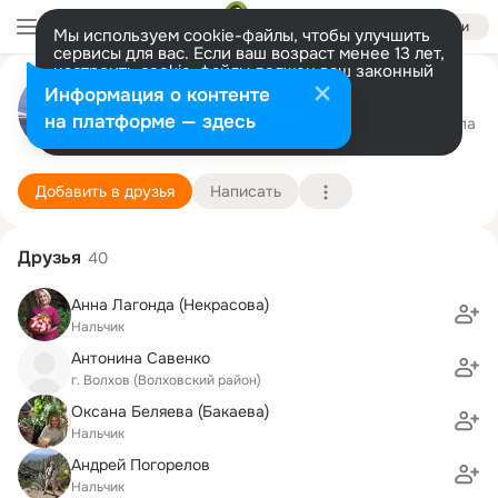
Войти
Мы используем cookie-файлы, чтобы улучшить
сервисы для вас. Если ваш возраст менее 13 лет,
настроить cookie-файлы должен ваш законный
Z I
представитель.
Больше информации
Информация о контенте
Разрешить все
Настроить
на платформе — здесь
Philadelphia
24 апреля (54 года)
5 школа
Подробнее
Добавить в друзья
Написать
Друзья
40
Анна Лагонда (Некрасова)
Нальчик
Антонина Савенко
г. Волхов (Волховский район)
Оксана Беляева (Бакаева)
Нальчик
Андрей Погорелов
Нальчик