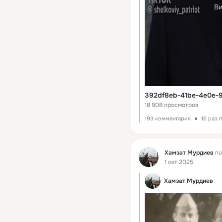
Ви
392df8eb-41be-4e0e-9
18 908 просмотров
193 комментария
16 раз 
Фид
Хамзат Мурдиев
по
1 окт 2025
Хамзат Мурдиев