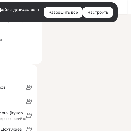
Войти
e-файлы должен ваш
Разрешить все
Настроить
Правая
оследний визит: 09:41
колонка
льтет
е
ров
Надежда Борцевич (Куцева)
авропольский край)
 Дохтукаев