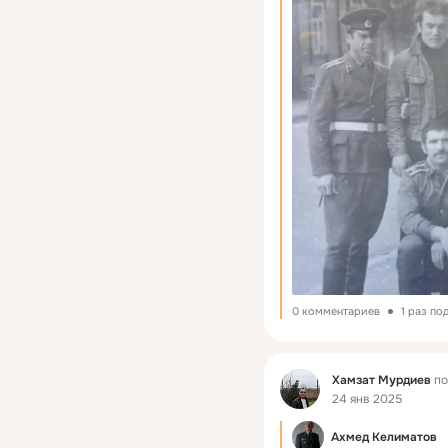
0 комментариев
1 раз по
Фид
Хамзат Мурдиев
по
24 янв 2025
Ахмед Келиматов