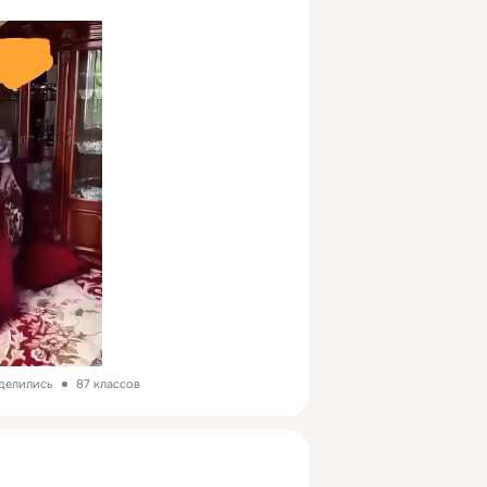
оделились
87 классов