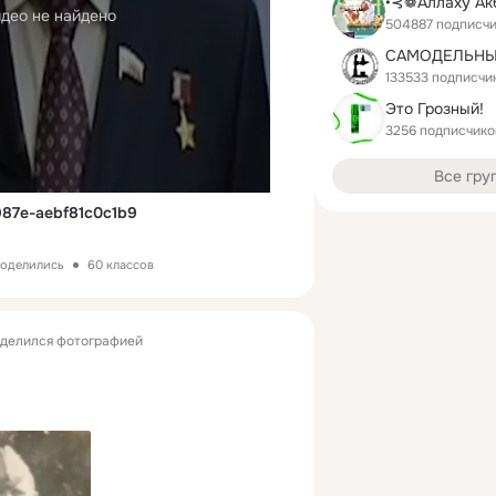
део не найдено
504887 подписч
133533 подписчи
Это Грозный!
3256 подписчико
Все гру
87e-aebf81c0c1b9
поделились
60 классов
делился фотографией