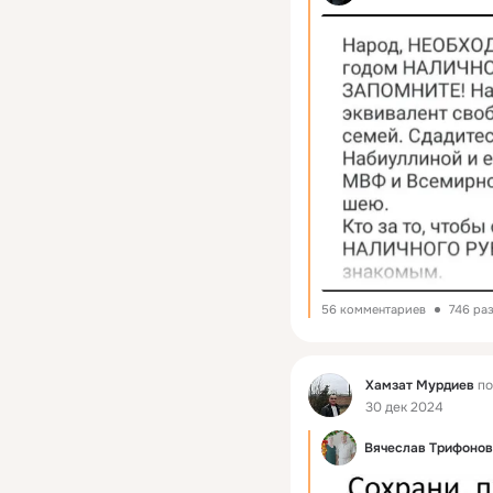
56 комментариев
746 ра
Фид
Хамзат Мурдиев
по
30 дек 2024
Вячеслав Трифонов