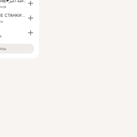
•⊰❁Аллаху Акбар♥︎اَللّهُ اَكْبَرُ❁⊱•
иков
САМОДЕЛЬНЫЕ СТАНКИ И ИНСТРУМЕНТЫ
ка
в
ппы