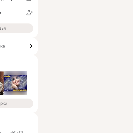
в
зья
ика
арки