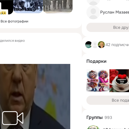
Руслан Мазае
Все фотографии
Все дру
делился видео
42 подписч
Подарки
Все под
Группы
993