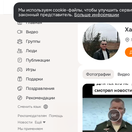
Мы используем cookie-файлы, чтобы улучшить сервис
законный представитель.
Больше информации
Левая
Главная
колонка
Ха
Видео
Группы
Люди
Д
Публикации
Игры
Фотографии
Видео
Подарки
Поздравления
Рекомендации
Сменить язык
GIF
Рекламодателям
Помощь
Новости
Ещё
Мы применяем