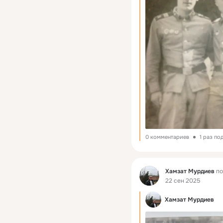
0 комментариев
1 раз по
Фид
Хамзат Мурдиев
по
22 сен 2025
Хамзат Мурдиев