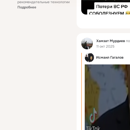
рекомендательные технологии
Подробнее
Фид
Хамзат Мурдиев
по
11 окт 2025
Исмаил Гагалов