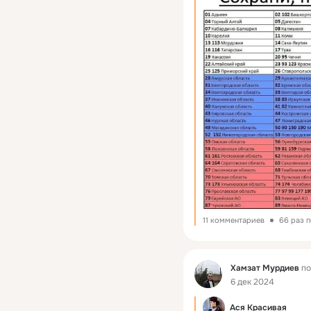
11 комментариев
66 раз 
Фид
Хамзат Мурдиев
по
6 дек 2024
Ася Красивая