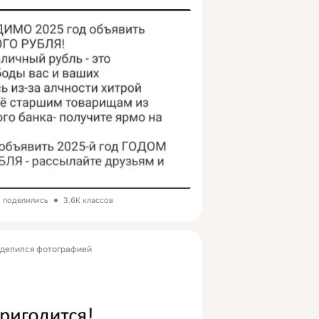
з поделились
3.6K классов
делился фотографией