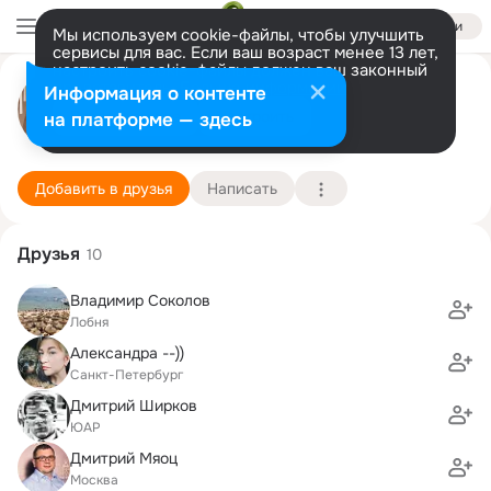
Войти
Мы используем cookie-файлы, чтобы улучшить
сервисы для вас. Если ваш возраст менее 13 лет,
настроить cookie-файлы должен ваш законный
Екатерина Смирнова
представитель.
Больше информации
Информация о контенте
Разрешить все
Настроить
на платформе — здесь
Санкт-Петербург
9 декабря (42 года)
661 школа
Подробнее
Добавить в друзья
Написать
Друзья
10
Владимир Соколов
Лобня
Александра --))
Санкт-Петербург
Дмитрий Ширков
ЮАР
Дмитрий Мяоц
Москва