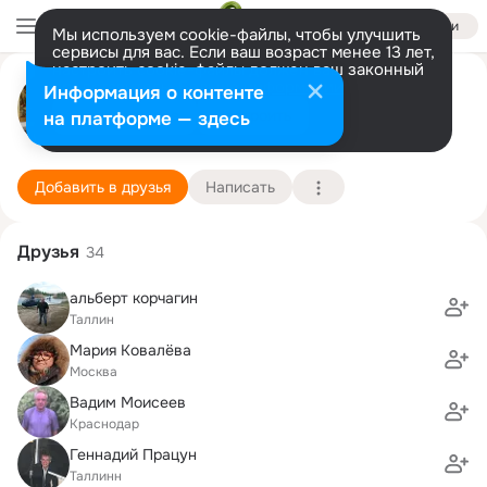
Войти
Мы используем cookie-файлы, чтобы улучшить
сервисы для вас. Если ваш возраст менее 13 лет,
настроить cookie-файлы должен ваш законный
Лена .
представитель.
Больше информации
Информация о контенте
Разрешить все
Настроить
на платформе — здесь
Папуа
30 января (119 лет)
15 школа
Подробнее
Добавить в друзья
Написать
Друзья
34
альберт корчагин
Таллин
Мария Ковалёва
Москва
Вадим Моисеев
Краснодар
Геннадий Працун
Таллинн