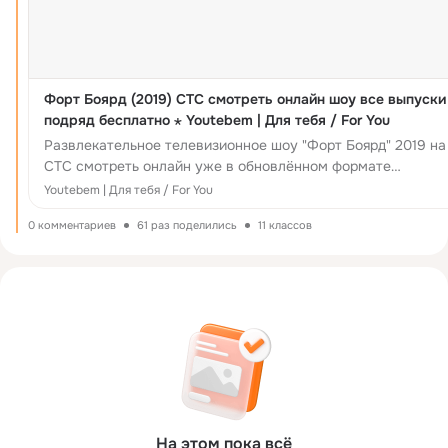
Форт Боярд (2019) СТС смотреть онлайн шоу все выпуски
подряд бесплатно ⋆ Youtebem | Для тебя / For You
Развлекательное телевизионное шоу "Форт Боярд" 2019 на
СТС смотреть онлайн уже в обновлённом формате
возвращается на телеэкраны телевизоров уже в седь...
Youtebem | Для тебя / For You
0 комментариев
61 раз поделились
11 классов
На этом пока всё