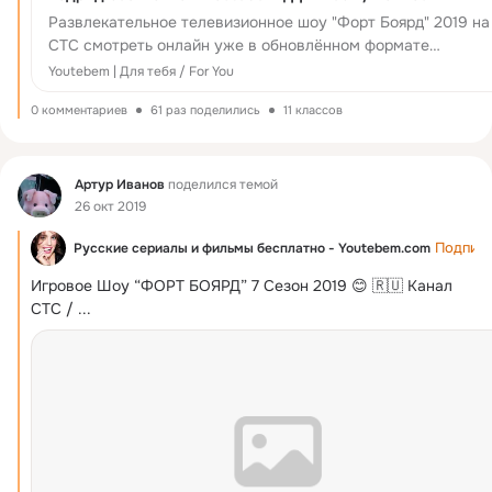
Развлекательное телевизионное шоу "Форт Боярд" 2019 на
СТС смотреть онлайн уже в обновлённом формате
возвращается на телеэкраны телевизоров уже в седь...
Youtebem | Для тебя / For You
0 комментариев
61 раз поделились
11 классов
Фид
Артур Иванов
поделился темой
26 окт 2019
Подписа
Русские сериалы и фильмы бесплатно - Youtebem.com
Игровое Шоу “ФОРТ БОЯРД” 7 Сезон 2019 😊 🇷🇺 Канал 
СТС /
 ...