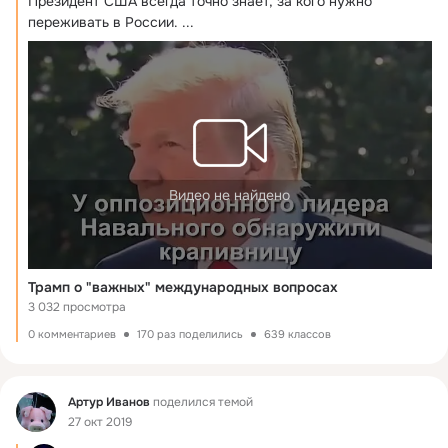
Президент США всегда точно знает, за кого нужно 
переживать в России.
 ...
Видео не найдено
Трамп о "важных" международных вопросах
3 032 просмотра
0 комментариев
170 раз поделились
639 классов
Фид
Артур Иванов
поделился темой
27 окт 2019