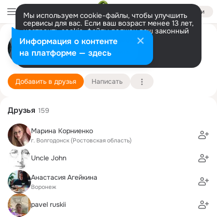
Войти
Мы используем cookie-файлы, чтобы улучшить
сервисы для вас. Если ваш возраст менее 13 лет,
настроить cookie-файлы должен ваш законный
представитель.
Больше информации
Артур Иванов
Информация о контенте
Разрешить все
Настроить
на платформе — здесь
Москва
26 декабря
Подробнее
Добавить в друзья
Написать
Друзья
159
Марина Корниенко
г. Волгодонск (Ростовская область)
Uncle John
Анастасия Агейкина
Воронеж
pavel ruskii