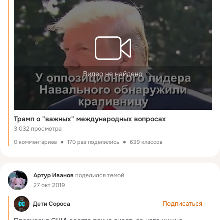
Видео не найдено
Трамп о "важных" международных вопросах
3 032 просмотра
0 комментариев
170 раз поделились
639 классов
Фид
Артур Иванов
поделился темой
27 окт 2019
Подписаться
Дети Сороса