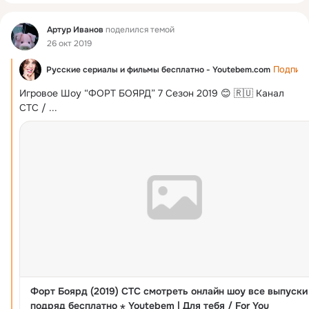
Фид
Артур Иванов
поделился темой
26 окт 2019
Подписа
Русские сериалы и фильмы бесплатно - Youtebem.com
Игровое Шоу “ФОРТ БОЯРД” 7 Сезон 2019 😊 🇷🇺 Канал 
СТС /
 ...
Форт Боярд (2019) СТС смотреть онлайн шоу все выпуски
подряд бесплатно ⋆ Youtebem | Для тебя / For You