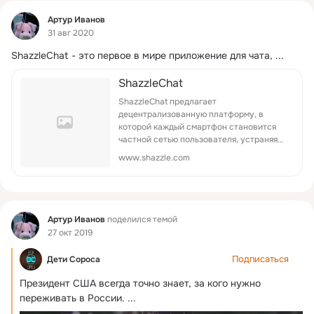
Фид
Артур Иванов
31 авг 2020
ShazzleChat - это первое в мире приложение для чата,
 ...
ShazzleChat
ShazzleChat предлагает
децентрализованную платформу, в
которой каждый смартфон становится
частной сетью пользователя, устраняя
посредников и сокращая совокупные
www.shazzle.com
нарушения безопасности сервера.
Фид
Артур Иванов
поделился темой
27 окт 2019
Подписаться
Дети Сороса
Президент США всегда точно знает, за кого нужно 
переживать в России.
 ...