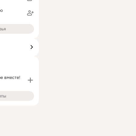
ро
зья
е вместе!
ппы