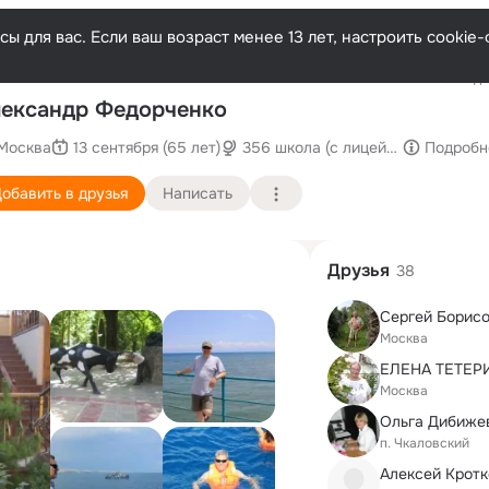
ы для вас. Если ваш возраст менее 13 лет, настроить cooki
Последн
ександр Федорченко
Москва
13 сентября (65 лет)
356 школа (с лицейскими и педа
Подробн
обавить в друзья
Написать
Друзья
38
Сергей Борис
Москва
Москва
п. Чкаловский
Алексей Кротк