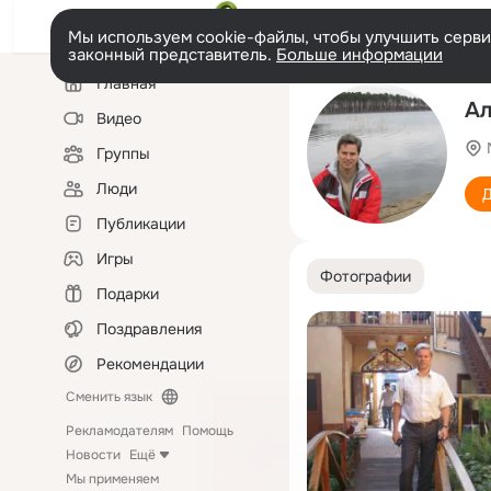
Мы используем cookie-файлы, чтобы улучшить сервис
законный представитель.
Больше информации
Левая
Главная
колонка
Ал
Видео
Группы
Люди
Д
Публикации
Игры
Фотографии
Подарки
Поздравления
Рекомендации
Сменить язык
Рекламодателям
Помощь
Новости
Ещё
Мы применяем