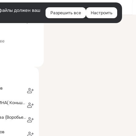
Войти
e-файлы должен ваш
Разрешить все
Настроить
Правая
ий визит: 22 мар 2020
колонка
гогическими классами)
ее
ов
ЕЛЕНА ТЕТЕРИНА( Коньшина)
Ольга Дибижева (Воробьева)
ов