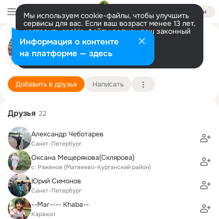
Войти
Мы используем cookie-файлы, чтобы улучшить
сервисы для вас. Если ваш возраст менее 13 лет,
настроить cookie-файлы должен ваш законный
Александр Илларионов
представитель.
Больше информации
Информация о контенте
Разрешить все
Настроить
на платформе — здесь
Санкт-Петербург
5 февраля (42 года)
252 школа
Подробнее
Добавить в друзья
Написать
Друзья
22
Александр Чеботарев
Санкт-Петербург
Оксана Мещерякова(Склярова)
с. Ряженое (Матвеево-Курганский район)
Юрий Симонов
Санкт-Петербург
--Mar---- Khaba--
Каракол