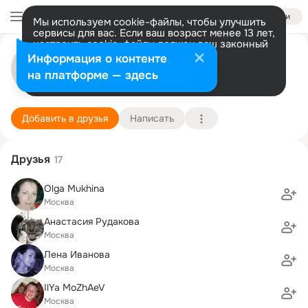
Войти
Мы используем cookie-файлы, чтобы улучшить
сервисы для вас. Если ваш возраст менее 13 лет,
настроить cookie-файлы должен ваш законный
Горн Герман
представитель.
Больше информации
Информация о контенте
Разрешить все
Настроить
на платформе — здесь
Москва
7 февраля (40 лет)
15 школа (с лицейскими и гимназическими кла
Подробнее
Добавить в друзья
Написать
Друзья
17
Olga Mukhina
Москва
Анастасия Рудакова
Москва
Лена Иванова
Москва
IlYa MoZhAeV
Москва