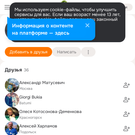
Войти
Мы используем cookie-файлы, чтобы улучшить
сервисы для вас. Если ваш возраст менее 13 лет,
настроить cookie-файлы должен ваш законный
Анатолий Халилов
представитель.
Больше информации
Информация о контенте
Разрешить все
Настроить
на платформе — здесь
Москва
14 января (49 лет)
176 школа
Подробнее
Добавить в друзья
Написать
Друзья
36
Александр Матусевич
Москва
Giorgi Bukia
Batumi
Олеся Котосонова-Деменкова
Красногорск
Алексей Харламов
Подольск