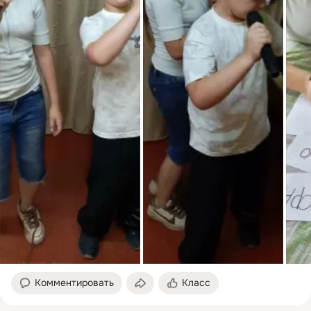
организация субботников на
для родителей — надёжный
прихрамовой территории.
партнёр, для коллег — опор
Эти работы позволят не
и пример
только улучшить внешний
профессионализма. Именн
вид исторического места, но
такие педагоги делают
и обеспечить безопасность
школу особенной и создаю
жителей и прихожан.
ту самую атмосферу, в
Реализация проекта станет
которой детям хочется
важным вкладом в
учиться и расти. Коллектив и
сохранение культурного
общественность
наследия Плавска. 📷: "" ❗
поздравляют Елену с
Если у вас плохо грузятся
заслуженной победой и
новости, видео и фото,
желают новых
посты дублируются в нашем
профессиональных успехов
канале в МАХ
📷: Волхонщинская школа ❗
Если у вас плохо грузятся
новости, видео и фото,
посты дублируются в наше
канале в МАХ
Комментировать
Класс