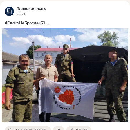
Плавская новь
10:50
#СвоихНеБросаем71
 ...