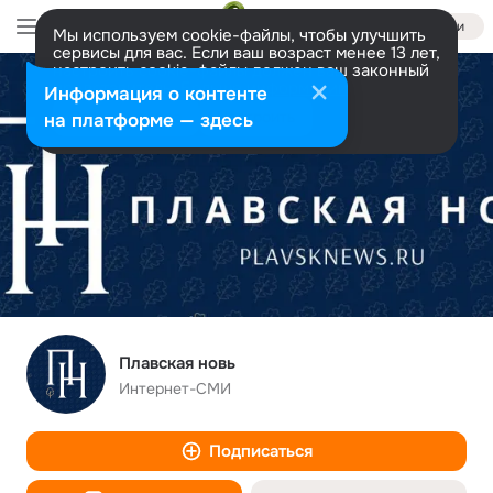
Войти
Мы используем cookie-файлы, чтобы улучшить
сервисы для вас. Если ваш возраст менее 13 лет,
настроить cookie-файлы должен ваш законный
представитель.
Больше информации
Информация о контенте
Разрешить все
Настроить
на платформе — здесь
Плавская новь
Интернет-СМИ
Подписаться