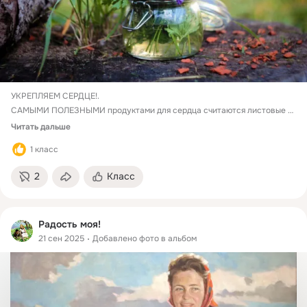
УКРЕПЛЯЕМ СЕРДЦЕ!.

САМЫМИ ПОЛЕЗНЫМИ продуктами для сердца считаются листовые 
овощи - листья салата, щавель, шпинат и многие другие. В них 
Читать дальше
содержится большое количество магния, который способствует 
1 класс
обогащению крови кислородом, приводит пульс в норму...
2
Класс
Радость моя!
21 сен 2025
Добавлено фото в альбом