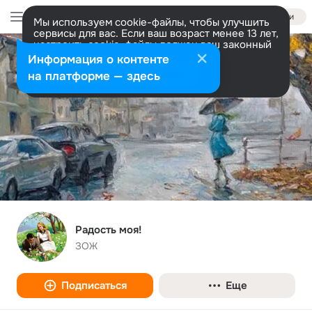
Войти
Мы используем cookie-файлы, чтобы улучшить
сервисы для вас. Если ваш возраст менее 13 лет,
настроить cookie-файлы должен ваш законный
представитель.
Больше информации
Информация о контенте
Разрешить все
Настроить
на платформе — здесь
Радость моя!
ЗОЖ
Подписаться
Еще