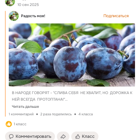
10 сен 2025
Подписаться
Радость моя!
В НАРОДЕ ГОВОРЯТ - "СЛИВА СЕБЯ  НЕ ХВАЛИТ, НО  ДОРОЖКА К  
НЕЙ ВСЕГДА  ПРОТОПТАНА!"

ОКАЗЫВАЕТСЯ СЛИВА ЧРЕЗВЫЧАЙНО ПОЛЕЗНА!

Читать дальше
~~~~ ЛЕЧЕБНОЕ ПРИМЕНЕНИЕ СЛИВЫ ~~~~.  Все интересное в 
1 комментарий
2 раза поделились
4 класса
описании ниже!
1 класс
Комментировать
Класс