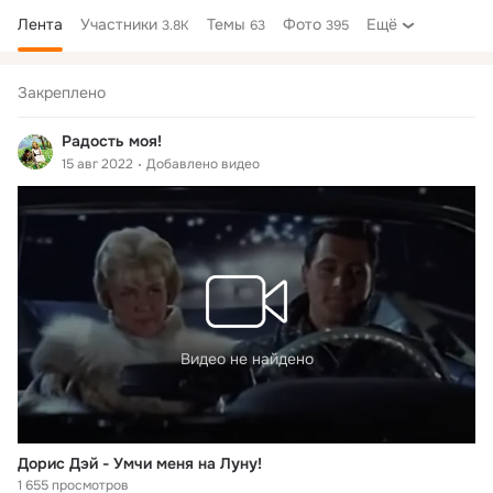
Лента
Участники
Темы
Фото
Ещё
3.8K
63
395
Дополнительная
колонка
Закреплено
Радость моя!
15 авг 2022
Добавлено видео
Видео не найдено
Дорис Дэй - Умчи меня на Луну!
1 655 просмотров