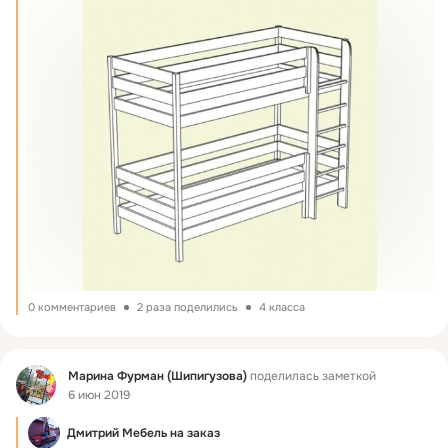
0 комментариев
2 раза поделились
4 класса
Фид
Марина Фурман (Шипигузова)
поделилась заметкой
6 июн 2019
Дмитрий Мебель на заказ