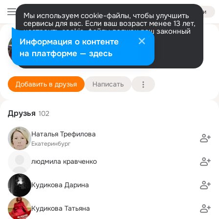
Войти
Мы используем cookie-файлы, чтобы улучшить
сервисы для вас. Если ваш возраст менее 13 лет,
настроить cookie-файлы должен ваш законный
Марина Фурман (Шипигузова)
представитель.
Больше информации
Информация о контенте
Разрешить все
Настроить
на платформе — здесь
г. Верхняя Пышма (Свердловская область)
6 марта (38 лет)
19 школа
Подробнее
Добавить в друзья
Написать
Друзья
102
Наталья Трефилова
Екатеринбург
людмила кравченко
Кудикова Дарина
Кудикова Татьяна