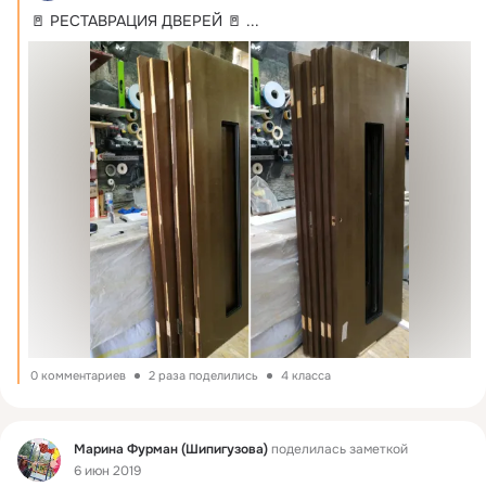
🚪 РЕСТАВРАЦИЯ ДВЕРЕЙ 🚪
 ...
0 комментариев
2 раза поделились
4 класса
Фид
Марина Фурман (Шипигузова)
поделилась заметкой
6 июн 2019