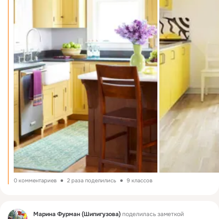
0 комментариев
2 раза поделились
9 классов
Фид
Марина Фурман (Шипигузова)
поделилась заметкой