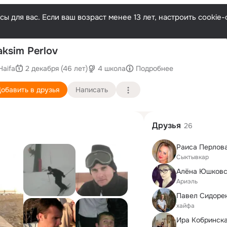
ы для вас. Если ваш возраст менее 13 лет, настроить cooki
Послед
ksim Perlov
Haifa
2 декабря (46 лет)
4 школа
Подробнее
обавить в друзья
Написать
Друзья
26
Раиса Перлов
Сыктывкар
Ариэль
Павел Сидоре
хайфа
Ира Кобринск