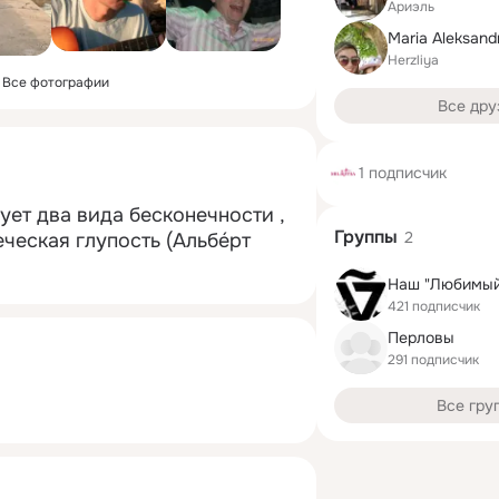
Ариэль
Maria Aleksand
Herzliya
Все фотографии
Все дру
1 подписчик
ет два вида бесконечности , 
Группы
2
ческая глупость (Альбе́рт 
Наш "Любимый
421 подписчик
Перловы
291 подписчик
Все гру