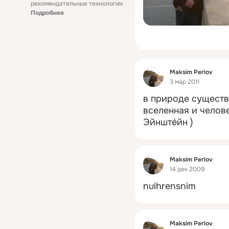
рекомендательные технологии
Подробнее
Фид
Maksim Perlov
3 мар 2011
в природе существу
вселенная и челове
Эйнште́йн )
Фид
Maksim Perlov
14 дек 2009
nuihrensnim
Фид
Maksim Perlov