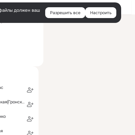
Войти
e-файлы должен ваш
Разрешить все
Настроить
Правая
ний визит: 9 ноя 2016
колонка
ас
Алёна Юшковская(Гронская)
нко
ая