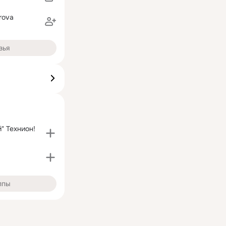
rova
зья
" Технион!
ппы