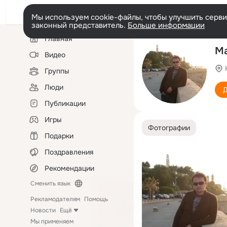
Мы используем cookie-файлы, чтобы улучшить сервис
законный представитель.
Больше информации
Левая
Главная
колонка
Ma
Видео
Группы
Люди
Д
Публикации
Игры
Фотографии
Подарки
Поздравления
Рекомендации
Сменить язык
Рекламодателям
Помощь
Новости
Ещё
Мы применяем