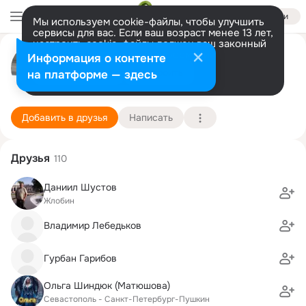
Войти
Мы используем cookie-файлы, чтобы улучшить
сервисы для вас. Если ваш возраст менее 13 лет,
настроить cookie-файлы должен ваш законный
Александр Крейн
представитель.
Больше информации
Информация о контенте
Разрешить все
Настроить
на платформе — здесь
Холон
24 июня (59 лет)
10 школа
Подробнее
Добавить в друзья
Написать
Друзья
110
Даниил Шустов
Жлобин
Владимир Лебедьков
Гурбан Гарибов
Ольга Шиндюк (Матюшова)
Севастополь - Санкт-Петербург-Пушкин