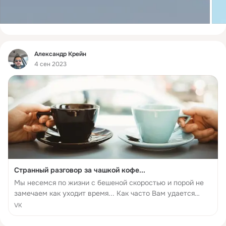
Фид
Александр Крейн
4 сен 2023
Странный разговор за чашкой кофе...
Мы несемся по жизни с бешеной скоростью и порой не
замечаем как уходит время... Как часто Вам удается
посидеть в не принужденной обстановке с чашечкой
VK
кофе или чая и просто пообщаться ???