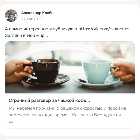
Фид
Александр Крейн
22 авг 2023
А самое интересное я публикую в
https://vk.com/slowcups 
Загляни в мой мир...
Странный разговор за чашкой кофе...
Мы несемся по жизни с бешеной скоростью и порой не
замечаем как уходит время... Как часто Вам удается
посидеть в не принужденной обстановке с чашечкой
VK
кофе или чая и просто пообщаться ???