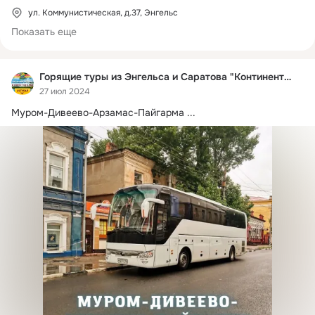
г. Энгельс, М.Горького 35, ☎ (8453)522-022

ул. Коммунистическая, д.37, Энгельс
г. Энгельс, ул Коммунистическая 37, ☎ (8453)522-022
Показать еще
Горящие туры из Энгельса и Саратова "Континент-S"✈
27 июл 2024
Муром-Дивеево-Арзамас-Пайгарма
 ...