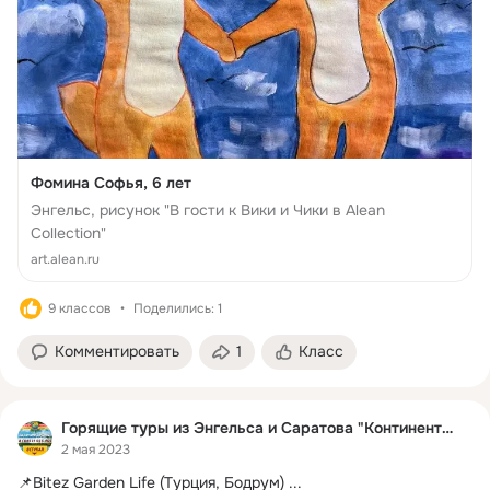
Фомина Софья, 6 лет
Энгельс, рисунок "В гости к Вики и Чики в Alean
Collection"
art.alean.ru
9 классов
Поделились: 1
Комментировать
1
Класс
Горящие туры из Энгельса и Саратова "Континент-S"✈
2 мая 2023
📌Bitez Garden Life (Турция, Бодрум)
 ...