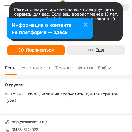
Войти
Мы используем cookie-файлы, чтобы улучшить
сервисы для вас. Если ваш возраст менее 13 лет,
настроить cookie-файлы должен ваш законный
представитель.
Больше информации
Информация о контенте
Горящие туры из Энгельса и Саратова
Разрешить все
Настроить
на платформе — здесь
"Континент-S"✈
Подписаться
Еще
Лента
Участники
Темы
Фото
Ещё
5.3K
100
6K
Дополнительная
О группе
колонка
ВСТУПИ СЕЙЧАС, чтобы не пропустить Лучшие Горящие 
Туры!

Туры с гарантией ЛУЧШЕЙ ЦЕНЫ в (из САРАТОВА И 
ЭНГЕЛЬСА)!

http://kontinent-s.ru/
НАШИ ОФИСЫ:

(8453) 522-022