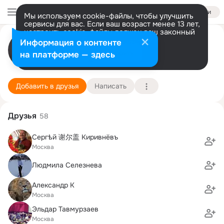
Войти
Мы используем cookie-файлы, чтобы улучшить
сервисы для вас. Если ваш возраст менее 13 лет,
настроить cookie-файлы должен ваш законный
Константин Жук
представитель.
Больше информации
Информация о контенте
Разрешить все
Настроить
на платформе — здесь
Сочи
15 июня (45 лет)
222 школа
Подробнее
Добавить в друзья
Написать
Друзья
58
Сергѣй 谢尔盖 Киривнёвъ
Москва
Людмила Селезнева
Александр К
Москва
Эльдар Тавмурзаев
Москва