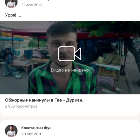
31 июл 2016
Урря!
 ...
Видео не найдено
Обжорные каникулы в Тае - Дуриан.
2 936 просмотров
Фид
Константин Жук
20 окт 2011