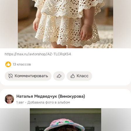
https://max.ru/avtorshop/AZ-TLCRqXS4
13 классов
Комментировать
Класс
Наталья Медведчук (Винокурова)
1 авг
Добавила фото в альбом