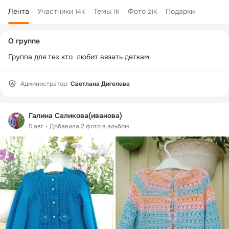
Лента
Участники
Темы
Фото
Подарки
14K
1K
21K
Дополнительная
О группе
колонка
Группа для тех кто  любит вязать деткам.
Администратор:
Светлана Дигелева
Галина Саликова(иванова)
5 авг
Добавила 2 фото в альбом