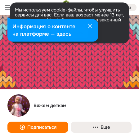
Войти
Мы используем cookie-файлы, чтобы улучшить
сервисы для вас. Если ваш возраст менее 13 лет,
настроить cookie-файлы должен ваш законный
представитель.
Больше информации
Информация о контенте
Разрешить все
Настроить
на платформе — здесь
Вяжем деткам
Подписаться
Еще