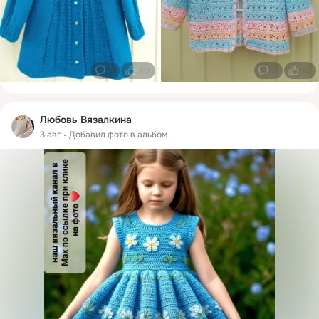
0
20
0
10
Любовь Вязалкина
3 авг
Добавил фото в альбом