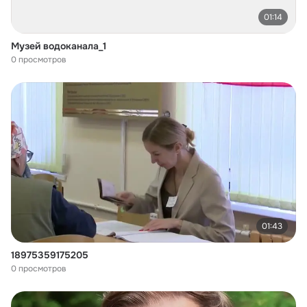
01:14
Музей водоканала_1
0 просмотров
01:43
18975359175205
0 просмотров