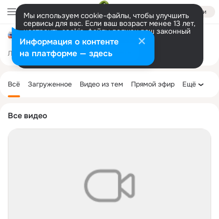
Войти
Мы используем cookie-файлы, чтобы улучшить
сервисы для вас. Если ваш возраст менее 13 лет,
настроить cookie-файлы должен ваш законный
Совет депутатов МО "Бекетовское сел. поселение"
представитель.
Больше информации
Информация о контенте
Разрешить все
Настроить
на платформе — здесь
Лента
Участники
Темы
Фото
Ещё
82
2.5K
6.3K
Дополнительная
колонка
Всё
Загруженное
Видео из тем
Прямой эфир
Ещё
Все видео