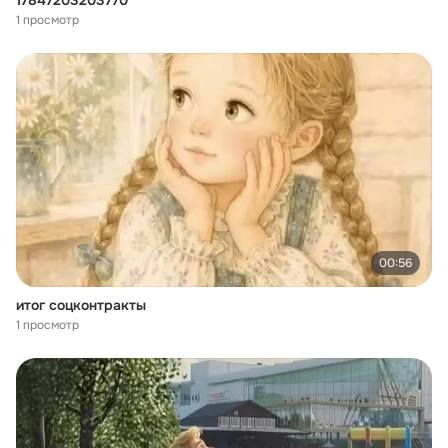
17847203203770
1 просмотр
00:56
итог соцконтракты
1 просмотр