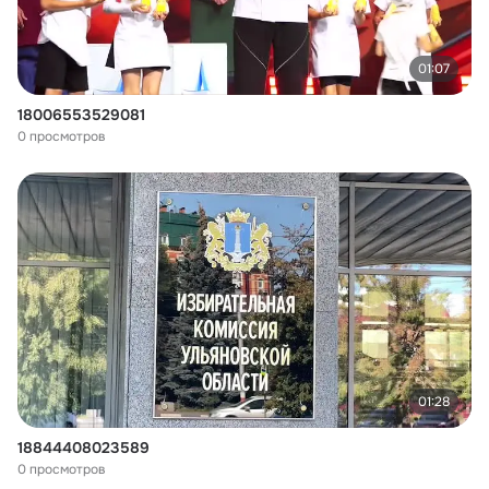
01:07
18006553529081
0 просмотров
01:28
18844408023589
0 просмотров