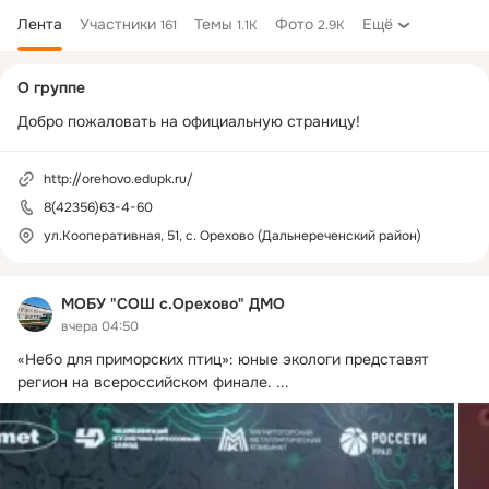
Лента
Участники
Темы
Фото
Ещё
161
1.1K
2.9K
Дополнительная
О группе
колонка
Добро пожаловать на официальную страницу!
http://orehovo.edupk.ru/
8(42356)63-4-60
ул.Кооперативная, 51, с. Орехово (Дальнереченский район)
МОБУ "СОШ с.Орехово" ДМО
вчера 04:50
«Небо для приморских птиц»: юные экологи представят 
регион на всероссийском финале.
 ...