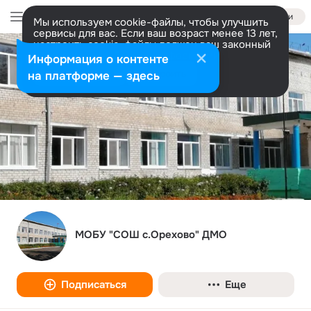
Войти
Мы используем cookie-файлы, чтобы улучшить
сервисы для вас. Если ваш возраст менее 13 лет,
настроить cookie-файлы должен ваш законный
представитель.
Больше информации
Информация о контенте
Разрешить все
Настроить
на платформе — здесь
МОБУ "СОШ с.Орехово" ДМО
Подписаться
Еще