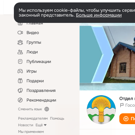
Мы используем cookie-файлы, чтобы улучшить сервис
законный представитель.
Больше информации
Левая
Главная
колонка
Видео
Группы
Люди
Публикации
Игры
Подарки
Поздравления
Отдел 
Рекомендации
Госо
Сменить язык
П
Рекламодателям
Помощь
Новости
Ещё
Мы применяем