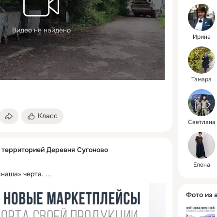
Видео не найдено
Ирина
Тамара
Класс
Светлана
с территорией Деревня Сугоново
Елена
«наша» черта.
 ...
Фото из 