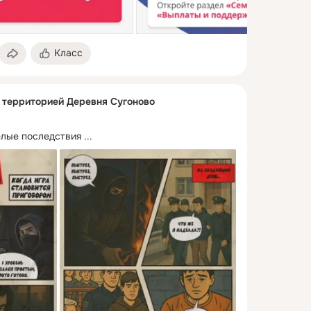
Класс
с территорией Деревня Сугоново
елые последствия
 ...