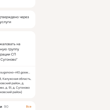
ная
тверждено через
услуги
жаловать на 
ную группу 
рации СП 
 Сугоново"
gonovo-r40.gosweb.gosuslugi.ru/
, Калужская область,
овский район, д.
во, д. 51, д. Сугоново
ковский район)
и
90
Все