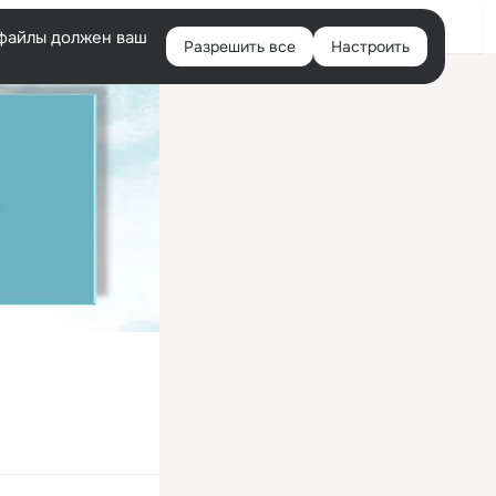
Войти
e-файлы должен ваш
Разрешить все
Настроить
Правая
колонка