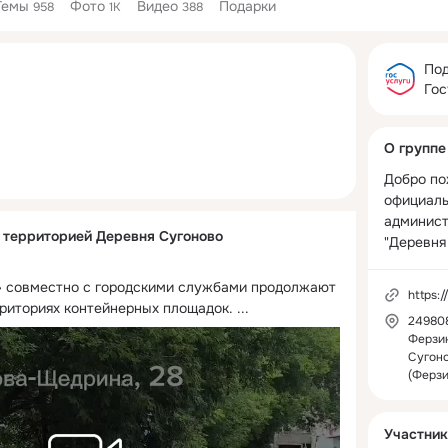
Темы
Фото
Видео
Подарки
958
1K
388
Дополнитель
колонка
Под
Гос
О группе
Добро по
официаль
админист
с территорией Деревня Сугоново
"Деревня
 совместно с городскими службами продолжают 
https://su
рриториях контейнерных площадок.
 ...
249808
Ферзик
Сугоно
(Ферзи
Участник