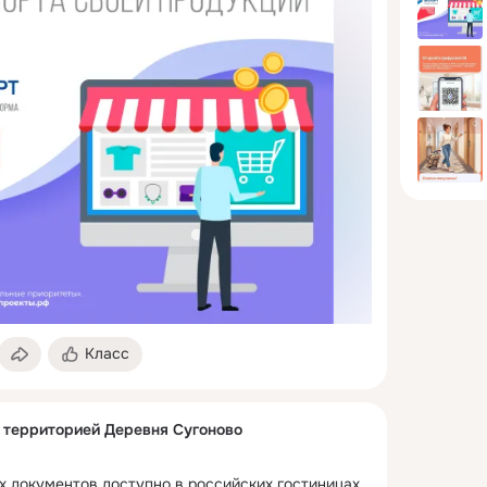
Класс
с территорией Деревня Сугоново
 документов доступно в российских гостиницах 