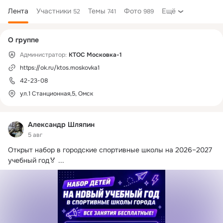
Лента
Участники
Темы
Фото
Ещё
52
741
989
Дополнительная
О группе
колонка
Администратор:
КТОС Московка-1
https://ok.ru/ktos.moskovka1
42-23-08
ул.1 Станционная,5, Омск
Александр Шляпин
5 авг
Открыт набор в городские спортивные школы на 2026–2027 
учебный год🏅
 ...