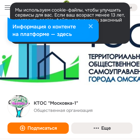
Войти
Мы используем cookie-файлы, чтобы улучшить
сервисы для вас. Если ваш возраст менее 13 лет,
настроить cookie-файлы должен ваш законный
представитель.
Больше информации
Информация о контенте
Разрешить все
Настроить
на платформе — здесь
КТОС "Московка-1"
Общественная организация
Подписаться
Еще