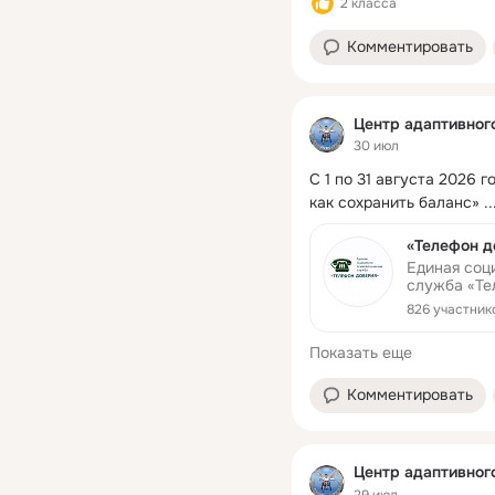
2 класса
Комментировать
Центр адаптивног
30 июл
С 1 по 31 августа 2026 
как сохранить баланс»
 ..
«Телефон д
Единая соц
служба «Телеф
Мансийском
826 участник
Группа созд
рассказать
Показать еще
Телефона Д
можно обсу
телефона д
Комментировать
Центр адаптивног
29 июл