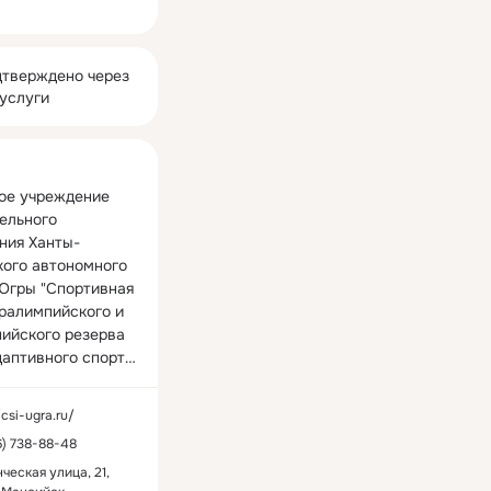
ная
тверждено через
услуги
е учреждение 
ельного 
ния Ханты-
ого автономного 
 Югры "Спортивная 
ралимпийского и 
ийского резерва 
аптивного спорта" 
 с 2006 года.

/csi-ugra.ru/
сия – помогать 
6) 738-88-48
инвалидностью 
ть себя 
ческая улица, 21,