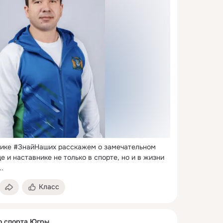
рике #ЗнайНаших расскажем о замечательном 
е и наставнике не только в спорте, но и в жизни 
..
Класс
о спорта Югры