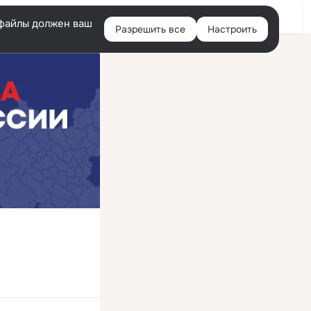
Войти
e-файлы должен ваш
Разрешить все
Настроить
Правая
колонка