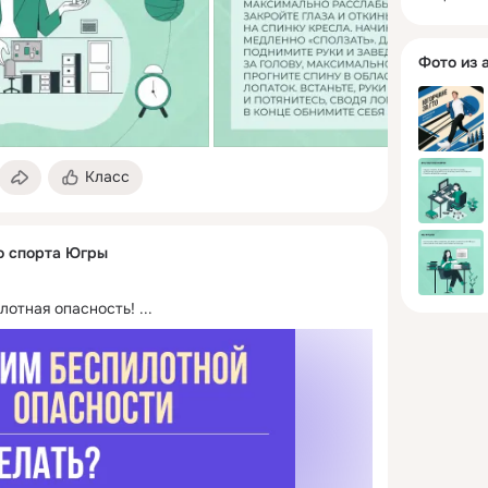
Фото из 
Класс
о спорта Югры
лотная опасность!
 ...