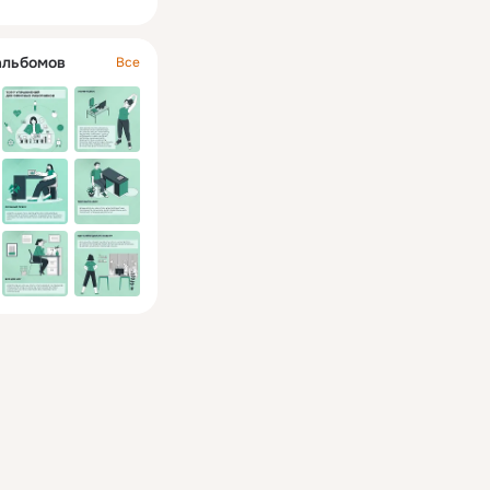
альбомов
Все