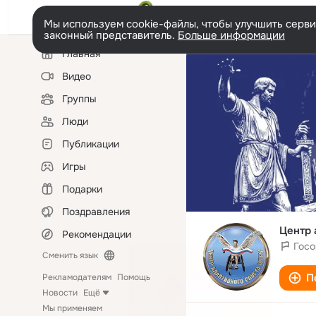
Мы используем cookie-файлы, чтобы улучшить сервис
законный представитель.
Больше информации
Левая
Главная
колонка
Видео
Группы
Люди
Публикации
Игры
Подарки
Поздравления
Центр 
Рекомендации
Госо
Сменить язык
П
Рекламодателям
Помощь
Новости
Ещё
Мы применяем