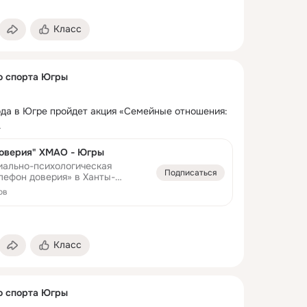
Класс
о спорта Югры
года в Югре пройдет акция «Семейные отношения: 
.
оверия" ХМАО - Югры
иально-психологическая
Подписаться
он доверия» в Ханты-
 автономном округе - Югре
ов
ана для того, чтобы
 жителям округа о работе
оверия и о вопросах, которые
дить с консультантами
оверия
Класс
о спорта Югры