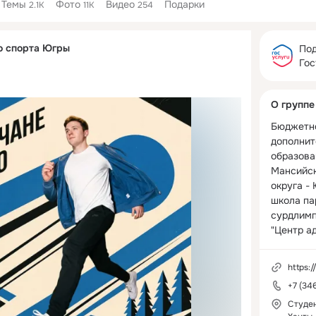
Темы
Фото
Видео
Подарки
2.1K
11K
254
Дополнитель
о спорта Югры
колонка
Под
Гос
О группе
Бюджетно
дополнит
образова
Мансийск
округа -
школа па
сурдлимп
"Центр ад
действует
https:/
Наша мис
+7 (34
людям с 
реализова
Студен