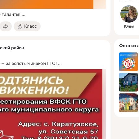
е таланты!
 ...
Класс
Юлия
Фото из 
зский район
 — за золотым знаком ГТО!
 ...