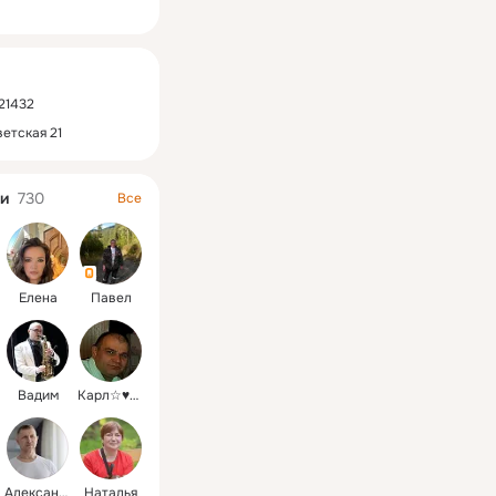
ная
21432
ветская 21
и
730
Все
Елена
Павел
Вадим
Карл☆♥★♡♧
Александр
Наталья