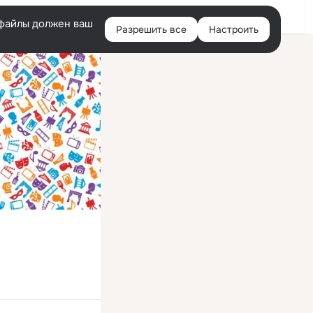
Войти
e-файлы должен ваш
Разрешить все
Настроить
Правая
колонка