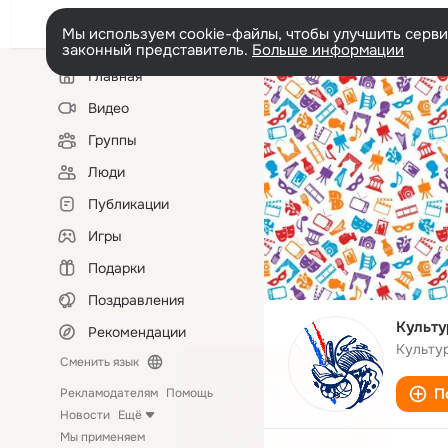
Мы используем cookie-файлы, чтобы улучшить сервис
законный представитель.
Больше информации
Левая
Главная
колонка
Видео
Группы
Люди
Публикации
Игры
Подарки
Поздравления
Культу
Рекомендации
Культу
Сменить язык
П
Рекламодателям
Помощь
Новости
Ещё
Мы применяем