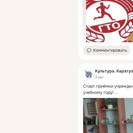
Комментировать
Культура. Карату
3 авг
Старт приёмки учрежден
учебному году!
 ...