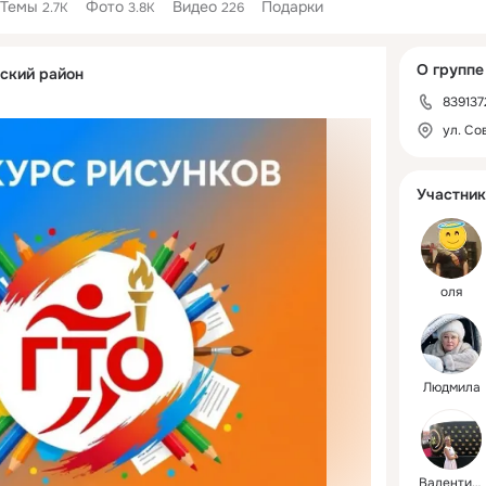
Темы
Фото
Видео
Подарки
2.7K
3.8K
226
Дополнитель
О группе
зский район
колонка
839137
ул. Со
Участник
оля
Людмила
Валентина